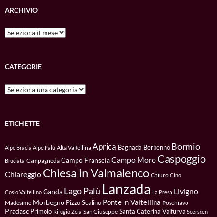
ARCHIVIO
Archivio
CATEGORIE
Categorie
ETICHETTE
Bormio
Aprica
Bagnada
Berbenno
Alta Valtellina
Alpe Bracia
Alpe Palù
Caspoggio
Campo Moro
Campo Franscia
Campagneda
Bruciata
Chiesa in Valmalenco
Chiareggio
Chiuro
Cino
Lanzada
Lago Palù
Livigno
Ganda
Cosio Valtellino
La Presa
Ponte in Valtellina
Morbegno
Pizzo Scalino
Madesimo
Poschiavo
Pradasc
Primolo
Santa Caterina Valfurva
San Giuseppe
Rifugio Zoia
Scerscen