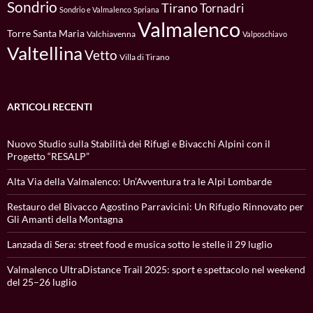
Sondrio
Tirano
Tornadri
Sondrio e Valmalenco
Spriana
Valmalenco
Torre Santa Maria
Valchiavenna
Valposchiavo
Valtellina
Vetto
Villa di Tirano
ARTICOLI RECENTI
Nuovo Studio sulla Stabilità dei Rifugi e Bivacchi Alpini con il
Progetto “RESALP”
Alta Via della Valmalenco: Un’Avventura tra le Alpi Lombarde
Restauro del Bivacco Agostino Parravicini: Un Rifugio Rinnovato per
Gli Amanti della Montagna
Lanzada di Sera: street food e musica sotto le stelle il 29 luglio
Valmalenco UltraDistance Trail 2025: sport e spettacolo nel weekend
del 25–26 luglio