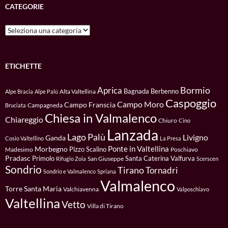
CATEGORIE
Categorie
ETICHETTE
Bormio
Aprica
Bagnada
Berbenno
Alta Valtellina
Alpe Bracia
Alpe Palù
Caspoggio
Campo Moro
Campo Franscia
Campagneda
Bruciata
Chiesa in Valmalenco
Chiareggio
Chiuro
Cino
Lanzada
Lago Palù
Livigno
Ganda
Cosio Valtellino
La Presa
Ponte in Valtellina
Morbegno
Pizzo Scalino
Madesimo
Poschiavo
Pradasc
Primolo
Santa Caterina Valfurva
San Giuseppe
Rifugio Zoia
Scerscen
Sondrio
Tirano
Tornadri
Sondrio e Valmalenco
Spriana
Valmalenco
Torre Santa Maria
Valchiavenna
Valposchiavo
Valtellina
Vetto
Villa di Tirano