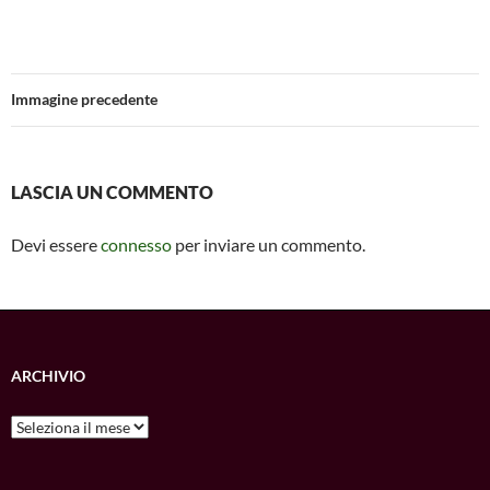
ac
h
m
es
m
o
e
at
ail
se
ail
n
b
s
n
di
Immagine precedente
o
A
g
vi
o
p
er
di
k
p
LASCIA UN COMMENTO
Devi essere
connesso
per inviare un commento.
ARCHIVIO
Archivio