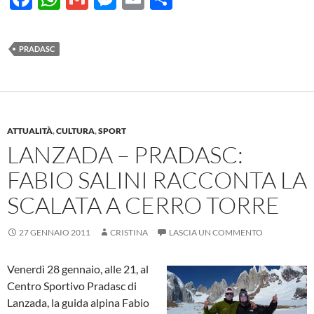
ac
h
m
es
m
o
e
at
ail
se
ail
n
PRADASC
b
s
n
di
o
A
g
vi
o
p
er
di
k
p
ATTUALITÀ
,
CULTURA
,
SPORT
LANZADA – PRADASC:
FABIO SALINI RACCONTA LA
SCALATA A CERRO TORRE
27 GENNAIO 2011
CRISTINA
LASCIA UN COMMENTO
Venerdì 28 gennaio, alle 21, al
Centro Sportivo Pradasc di
Lanzada, la guida alpina Fabio