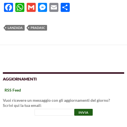
F
W
G
M
E
C
ac
h
m
es
m
o
e
at
ail
se
ail
n
LANZADA
PRADASC
b
s
n
di
o
A
g
vi
o
p
er
di
k
p
AGGIORNAMENTI
RSS Feed
Vuoi ricevere un messaggio con gli aggiornamenti del giorno?
Scrivi qui la tua email: