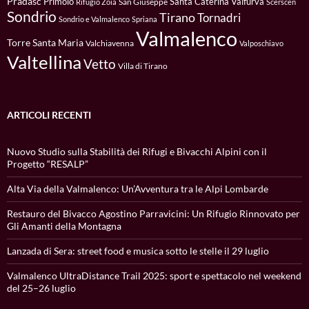
Pradasc
Primolo
Santa Caterina Valfurva
San Giuseppe
Rifugio Zoia
Scerscen
Sondrio
Tirano
Tornadri
Sondrio e Valmalenco
Spriana
Valmalenco
Torre Santa Maria
Valchiavenna
Valposchiavo
Valtellina
Vetto
Villa di Tirano
ARTICOLI RECENTI
Nuovo Studio sulla Stabilità dei Rifugi e Bivacchi Alpini con il
Progetto “RESALP”
Alta Via della Valmalenco: Un’Avventura tra le Alpi Lombarde
Restauro del Bivacco Agostino Parravicini: Un Rifugio Rinnovato per
Gli Amanti della Montagna
Lanzada di Sera: street food e musica sotto le stelle il 29 luglio
Valmalenco UltraDistance Trail 2025: sport e spettacolo nel weekend
del 25–26 luglio