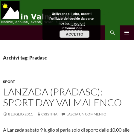
Vai
al
Utilizzando il sito, accetti
contenuto
l'utilizzo dei cookie da parte
nostra.
maggiori
informazioni
Cerca
in Valmalenco
ACCETTO
MENU
PRINCI
Archivi tag: Pradasc
SPORT
LANZADA (PRADASC):
SPORT DAY VALMALENCO
8 LUGLIO 2011
CRISTINA
LASCIA UN COMMENTO
A Lanzada sabato 9 luglio si parla solo di sport: dalle 10.00 alle