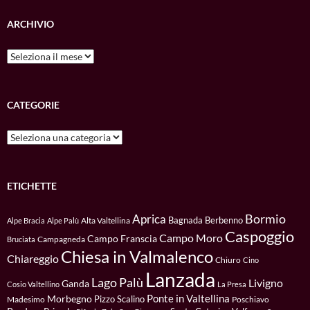
ARCHIVIO
Archivio
CATEGORIE
Categorie
ETICHETTE
Bormio
Aprica
Bagnada
Berbenno
Alta Valtellina
Alpe Bracia
Alpe Palù
Caspoggio
Campo Moro
Campo Franscia
Campagneda
Bruciata
Chiesa in Valmalenco
Chiareggio
Chiuro
Cino
Lanzada
Lago Palù
Livigno
Ganda
Cosio Valtellino
La Presa
Ponte in Valtellina
Morbegno
Pizzo Scalino
Madesimo
Poschiavo