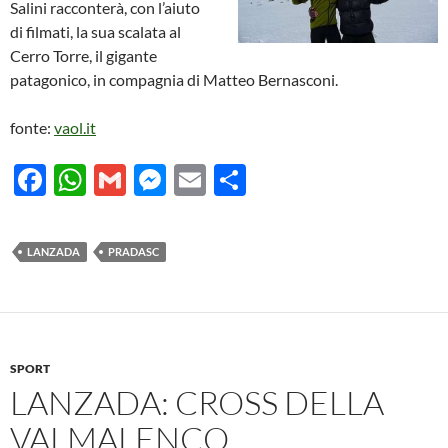
Salini racconterà, con l’aiuto
di filmati, la sua scalata al
Cerro Torre, il gigante
patagonico, in compagnia di Matteo Bernasconi.
fonte:
vaol.it
F
W
G
M
E
C
ac
h
m
es
m
o
e
at
ail
se
ail
n
LANZADA
PRADASC
b
s
n
di
o
A
g
vi
o
p
er
di
k
p
SPORT
LANZADA: CROSS DELLA
VALMALENCO