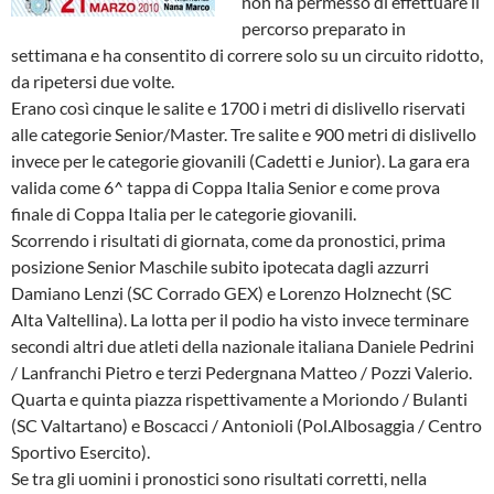
non ha permesso di effettuare il
percorso preparato in
settimana e ha consentito di correre solo su un circuito ridotto,
da ripetersi due volte.
Erano così cinque le salite e 1700 i metri di dislivello riservati
alle categorie Senior/Master. Tre salite e 900 metri di dislivello
invece per le categorie giovanili (Cadetti e Junior). La gara era
valida come 6^ tappa di Coppa Italia Senior e come prova
finale di Coppa Italia per le categorie giovanili.
Scorrendo i risultati di giornata, come da pronostici, prima
posizione Senior Maschile subito ipotecata dagli azzurri
Damiano Lenzi (SC Corrado GEX) e Lorenzo Holznecht (SC
Alta Valtellina). La lotta per il podio ha visto invece terminare
secondi altri due atleti della nazionale italiana Daniele Pedrini
/ Lanfranchi Pietro e terzi Pedergnana Matteo / Pozzi Valerio.
Quarta e quinta piazza rispettivamente a Moriondo / Bulanti
(SC Valtartano) e Boscacci / Antonioli (Pol.Albosaggia / Centro
Sportivo Esercito).
Se tra gli uomini i pronostici sono risultati corretti, nella