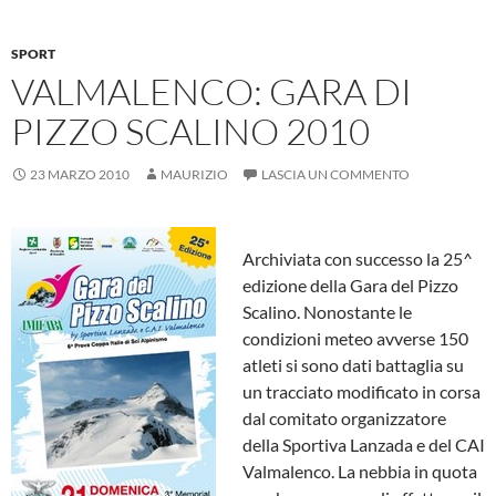
o
p
er
di
k
p
SPORT
VALMALENCO: GARA DI
PIZZO SCALINO 2010
23 MARZO 2010
MAURIZIO
LASCIA UN COMMENTO
Archiviata con successo la 25^
edizione della Gara del Pizzo
Scalino. Nonostante le
condizioni meteo avverse 150
atleti si sono dati battaglia su
un tracciato modificato in corsa
dal comitato organizzatore
della Sportiva Lanzada e del CAI
Valmalenco. La nebbia in quota