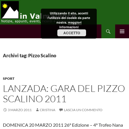
Vai
al
Utilizzando il sito, accetti
contenuto
l'utilizzo dei cookie da parte
nostra.
maggiori
informazioni
Cerca
in Valmalenco
ACCETTO
MENU
PRINCI
Archivi tag: Pizzo Scalino
SPORT
LANZADA: GARA DEL PIZZO
SCALINO 2011
3 MARZO 2011
CRISTINA
LASCIA UN COMMENTO
DOMENICA 20 MARZO 2011 26° Edizione – 4° Trofeo Nana