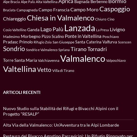
Bormio
Aprica
Bagnada
Berbenno
Alta Valtellina
Alpe Bracia
Alpe Palù
Caspoggio
Campo Moro
Campo Franscia
Campagneda
Bruciata
Chiesa in Valmalenco
Chiareggio
Chiuro
Cino
Lanzada
Lago Palù
Livigno
Ganda
Cosio Valtellino
La Presa
Ponte in Valtellina
Morbegno
Pizzo Scalino
Madesimo
Poschiavo
Pradasc
Primolo
Santa Caterina Valfurva
San Giuseppe
Rifugio Zoia
Scerscen
Sondrio
Tirano
Tornadri
Sondrio e Valmalenco
Spriana
Valmalenco
Torre Santa Maria
Valchiavenna
Valposchiavo
Valtellina
Vetto
Villa di Tirano
ARTICOLI RECENTI
Nuovo Studio sulla Stabilità dei Rifugi e Bivacchi Alpini con il
Progetto “RESALP”
Alta Via della Valmalenco: Un’Avventura tra le Alpi Lombarde
Restauro del Bivacco Agostino Parravicini: Un Rifugio Rinnovato per