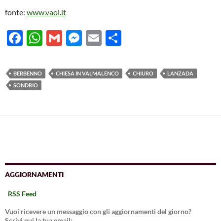
fonte:
www.vaol.it
F
W
G
M
E
C
ac
h
m
es
m
o
e
at
ail
se
ail
n
BERBENNO
CHIESA IN VALMALENCO
CHIURO
LANZADA
b
s
n
di
SONDRIO
o
A
g
vi
o
p
er
di
k
p
AGGIORNAMENTI
RSS Feed
Vuoi ricevere un messaggio con gli aggiornamenti del giorno?
Scrivi qui la tua email: