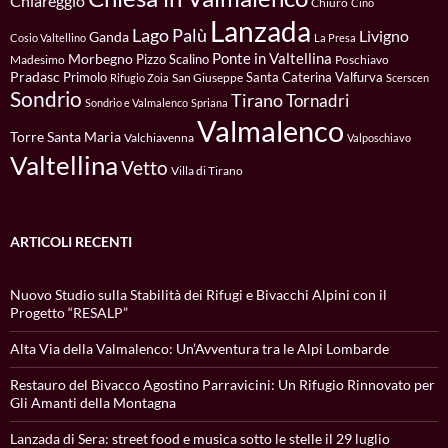
Chiareggio
Chiuro
Cino
Lanzada
Lago Palù
Livigno
Ganda
Cosio Valtellino
La Presa
Ponte in Valtellina
Morbegno
Pizzo Scalino
Madesimo
Poschiavo
Pradasc
Primolo
Santa Caterina Valfurva
San Giuseppe
Rifugio Zoia
Scerscen
Sondrio
Tirano
Tornadri
Sondrio e Valmalenco
Spriana
Valmalenco
Torre Santa Maria
Valchiavenna
Valposchiavo
Valtellina
Vetto
Villa di Tirano
ARTICOLI RECENTI
Nuovo Studio sulla Stabilità dei Rifugi e Bivacchi Alpini con il
Progetto “RESALP”
Alta Via della Valmalenco: Un’Avventura tra le Alpi Lombarde
Restauro del Bivacco Agostino Parravicini: Un Rifugio Rinnovato per
Gli Amanti della Montagna
Lanzada di Sera: street food e musica sotto le stelle il 29 luglio