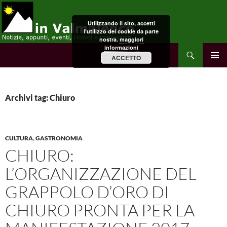
Vai
al
Utilizzando il sito, accetti
contenuto
l'utilizzo dei cookie da parte
nostra.
maggiori
informazioni
Cerca
in Valmalenco
ACCETTO
MENU
PRINCI
Archivi tag: Chiuro
CULTURA
,
GASTRONOMIA
CHIURO:
L’ORGANIZZAZIONE DEL
GRAPPOLO D’ORO DI
CHIURO PRONTA PER LA