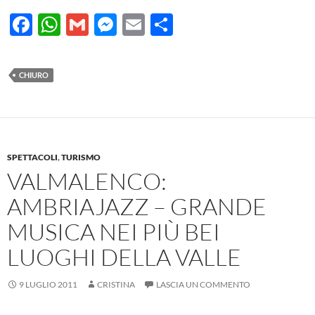
F
W
G
M
E
C
ac
h
m
es
m
o
e
at
ail
se
ail
n
CHIURO
b
s
n
di
o
A
g
vi
o
p
er
di
k
p
SPETTACOLI
,
TURISMO
VALMALENCO:
AMBRIAJAZZ – GRANDE
MUSICA NEI PIÙ BEI
LUOGHI DELLA VALLE
9 LUGLIO 2011
CRISTINA
LASCIA UN COMMENTO