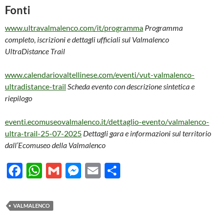
Fonti
www.ultravalmalenco.com/it/programma
Programma
completo, iscrizioni e dettagli ufficiali sul Valmalenco
UltraDistance Trail
www.calendariovaltellinese.com/eventi/vut-valmalenco-
ultradistance-trail
Scheda evento con descrizione sintetica e
riepilogo
eventi.ecomuseovalmalenco.it/dettaglio-evento/valmalenco-
ultra-trail-25-07-2025
Dettagli gara e informazioni sul territorio
dall’Ecomuseo della Valmalenco
F
W
G
M
E
C
ac
h
m
es
m
o
e
at
ail
se
ail
n
VALMALENCO
b
s
n
di