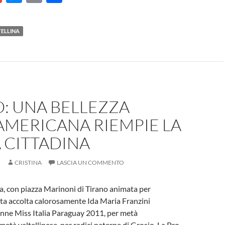
m
es
m
o
ail
se
ail
n
TELLINA
n
di
g
vi
er
di
: UNA BELLEZZA
AMERICANA RIEMPIE LA
 CITTADINA
1
CRISTINA
LASCIA UN COMMENTO
a, con piazza Marinoni di Tirano animata per
tata accolta calorosamente Ida Maria Franzini
enne Miss Italia Paraguay 2011, per metà
età valtellinese, per radici paterne di Grosio. La Pro