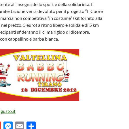
nte all’insegna dello sport e della solidarietà. Il
anifestazione verrà devoluto per il progetto “Il Cuore
 marcia non competitiva “in costume” (kit fornito alla
nel prezzo, 5 euro) a ritmo libero e solidale di 5 km
tecipanti sfideranno il clima rigido di dicembre,
 con cappellino e barba bianca.
gusto.it
G
M
E
C