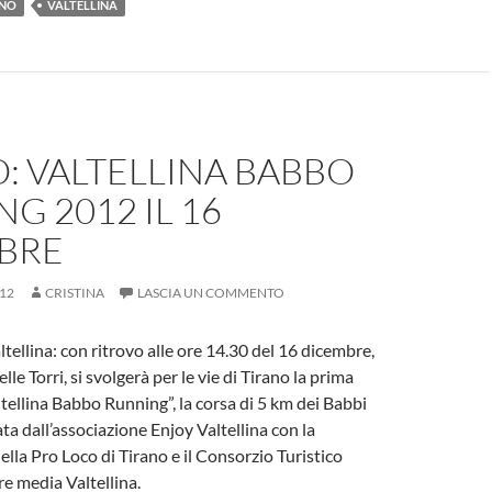
ANO
VALTELLINA
n
di
g
vi
er
di
: VALTELLINA BABBO
G 2012 IL 16
BRE
12
CRISTINA
LASCIA UN COMMENTO
tellina: con ritrovo alle ore 14.30 del 16 dicembre,
lle Torri, si svolgerà per le vie di Tirano la prima
ltellina Babbo Running”, la corsa di 5 km dei Babbi
ta dall’associazione Enjoy Valtellina con la
ella Pro Loco di Tirano e il Consorzio Turistico
re media Valtellina.