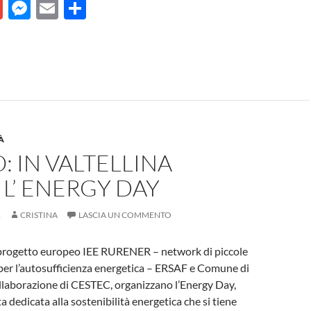
G
M
E
C
m
es
m
o
ail
se
ail
n
n
di
g
vi
er
di
À
: IN VALTELLINA
 L’ ENERGY DAY
1
CRISTINA
LASCIA UN COMMENTO
 progetto europeo IEE RURENER – network di piccole
per l’autosufficienza energetica – ERSAF e Comune di
ollaborazione di CESTEC, organizzano l’Energy Day,
a dedicata alla sostenibilità energetica che si tiene