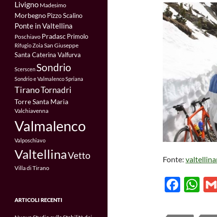
Livigno
Madesimo
Morbegno
Pizzo Scalino
Ponte in Valtellina
Pradasc
Primolo
Poschiavo
San Giuseppe
Rifugio Zoia
Santa Caterina Valfurva
Sondrio
Scerscen
Sondrio e Valmalenco
Spriana
Tirano
Tornadri
Torre Santa Maria
Valchiavenna
Valmalenco
Valposchiavo
Valtellina
Vetto
Fonte:
valtellin
Villa di Tirano
F
W
ac
h
ARTICOLI RECENTI
e
at