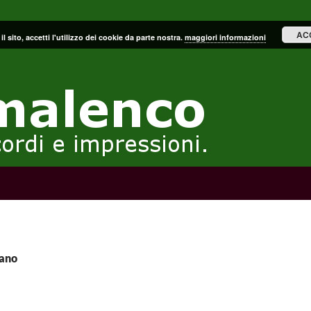
AC
il sito, accetti l'utilizzo dei cookie da parte nostra.
maggiori informazioni
rano