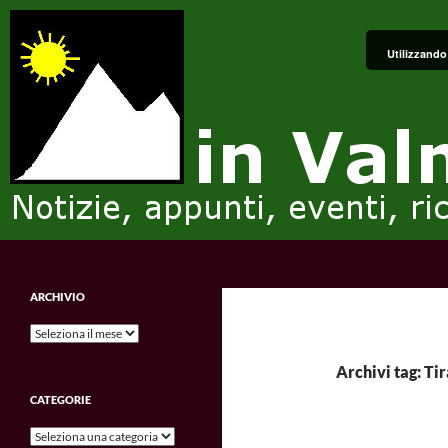
Vai
al
Utilizzando 
contenuto
Cerca
in Valmalenco
Notizie, appunti, eventi, ricordi e
ARCHIVIO
impressioni.
Archivio
Archivi tag: Ti
CATEGORIE
Categorie