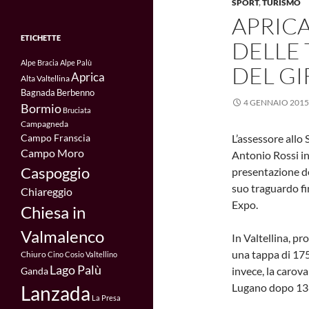
SPORT
,
TURISMO
APRIC
ETICHETTE
DELLE 
Alpe Bracia
Alpe Palù
DEL GI
Aprica
Alta Valtellina
Bagnada
Berbenno
4 GENNAIO 2015
Bormio
Bruciata
Campagneda
Campo Franscia
L’assessore allo
Campo Moro
Antonio Rossi in
Caspoggio
presentazione del
suo traguardo fi
Chiareggio
Expo.
Chiesa in
Valmalenco
In Valtellina, p
una tappa di 175
Chiuro
Cino
Cosio Valtellino
Lago Palù
invece, la carova
Ganda
Lugano dopo 136
Lanzada
La Presa