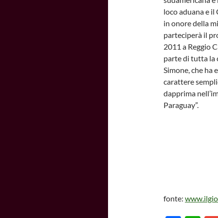
loco aduana e il
in onore della mi
parteciperà il pr
2011 a Reggio Ca
parte di tutta la
Simone, che ha e
carattere sempli
dapprima nell’im
Paraguay”.
fonte:
www.ilgio