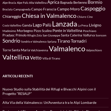
Bormio
Aprica
Bagnada
Berbenno
Alta Valtellina
Alpe Bracia
Alpe Palù
Caspoggio
Campo Moro
Campo Franscia
Campagneda
Bruciata
Chiesa in Valmalenco
Chiareggio
Chiuro
Cino
Lanzada
Lago Palù
Livigno
Ganda
Cosio Valtellino
La Presa
Ponte in Valtellina
Morbegno
Pizzo Scalino
Madesimo
Poschiavo
Pradasc
Primolo
Santa Caterina Valfurva
San Giuseppe
Rifugio Zoia
Scerscen
Sondrio
Tirano
Tornadri
Sondrio e Valmalenco
Spriana
Valmalenco
Torre Santa Maria
Valchiavenna
Valposchiavo
Valtellina
Vetto
Villa di Tirano
ARTICOLI RECENTI
Nuovo Studio sulla Stabilità dei Rifugi e Bivacchi Alpini con il
Progetto “RESALP”
Alta Via della Valmalenco: Un’Avventura tra le Alpi Lombarde