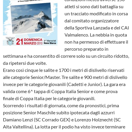
atleti si sono dati battaglia su
un tracciato modificato in corsa
dal comitato organizzatore
della Sportiva Lanzada e del CAI
Valmalenco. La nebbia in quota
non ha permesso di effettuare il
percorso preparato in
settimana e ha consentito di correre solo su un circuito ridotto,
da ripetersi due volte.
Erano così cinque le salite e 1700 i metri di dislivello riservati
alle categorie Senior/Master. Tre salite e 900 metri di dislivello
invece per le categorie giovanili (Cadetti e Junior). La gara era
valida come 6^ tappa di Coppa Italia Senior e come prova
finale di Coppa Italia per le categorie giovanili.
Scorrendo i risultati di giornata, come da pronostici, prima
posizione Senior Maschile subito ipotecata dagli azzurri
Damiano Lenzi (SC Corrado GEX) e Lorenzo Holznecht (SC
Alta Valtellina). La lotta per il podio ha visto invece terminare