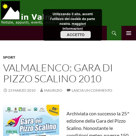
Vai
al
Utilizzando il sito, accetti
contenuto
l'utilizzo dei cookie da parte
nostra.
maggiori
informazioni
Cerca
in Valmalenco
ACCETTO
MENU
PRINCI
SPORT
VALMALENCO: GARA DI
PIZZO SCALINO 2010
23 MARZO 2010
MAURIZIO
LASCIA UN COMMENTO
Archiviata con successo la 25^
edizione della Gara del Pizzo
Scalino. Nonostante le
condizioni meteo avverse 150