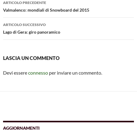
Navigazione
o
p
er
di
ARTICOLO PRECEDENTE
articolo
Valmalenco: mondiali di Snowboard del 2015
k
p
ARTICOLO SUCCESSIVO
Lago di Gera: giro panoramico
LASCIA UN COMMENTO
Devi essere
connesso
per inviare un commento.
AGGIORNAMENTI