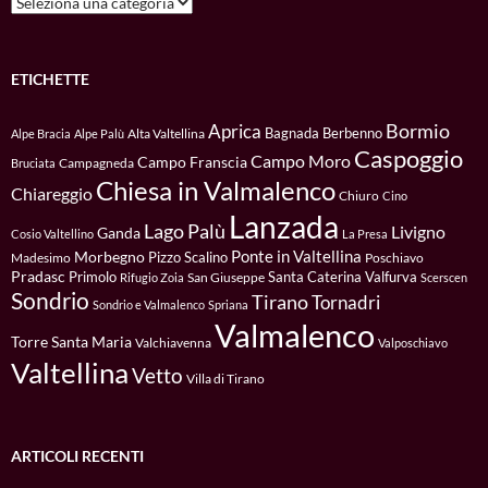
ETICHETTE
Bormio
Aprica
Bagnada
Berbenno
Alta Valtellina
Alpe Bracia
Alpe Palù
Caspoggio
Campo Moro
Campo Franscia
Campagneda
Bruciata
Chiesa in Valmalenco
Chiareggio
Chiuro
Cino
Lanzada
Lago Palù
Livigno
Ganda
Cosio Valtellino
La Presa
Ponte in Valtellina
Morbegno
Pizzo Scalino
Madesimo
Poschiavo
Pradasc
Primolo
Santa Caterina Valfurva
San Giuseppe
Rifugio Zoia
Scerscen
Sondrio
Tirano
Tornadri
Sondrio e Valmalenco
Spriana
Valmalenco
Torre Santa Maria
Valchiavenna
Valposchiavo
Valtellina
Vetto
Villa di Tirano
ARTICOLI RECENTI