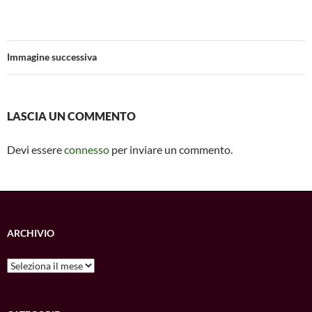
ac
h
m
es
m
o
e
at
ail
se
ail
n
b
s
n
di
Immagine successiva
o
A
g
vi
o
p
er
di
k
p
LASCIA UN COMMENTO
Devi essere
connesso
per inviare un commento.
ARCHIVIO
Archivio