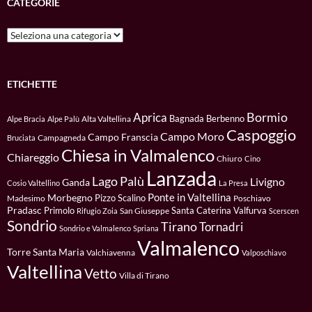
CATEGORIE
Categorie
ETICHETTE
Bormio
Aprica
Bagnada
Berbenno
Alta Valtellina
Alpe Bracia
Alpe Palù
Caspoggio
Campo Moro
Campo Franscia
Campagneda
Bruciata
Chiesa in Valmalenco
Chiareggio
Chiuro
Cino
Lanzada
Lago Palù
Livigno
Ganda
Cosio Valtellino
La Presa
Ponte in Valtellina
Morbegno
Pizzo Scalino
Madesimo
Poschiavo
Pradasc
Primolo
Santa Caterina Valfurva
San Giuseppe
Rifugio Zoia
Scerscen
Sondrio
Tirano
Tornadri
Sondrio e Valmalenco
Spriana
Valmalenco
Torre Santa Maria
Valchiavenna
Valposchiavo
Valtellina
Vetto
Villa di Tirano