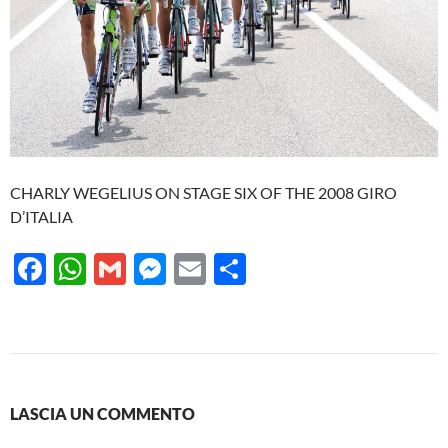
CHARLY WEGELIUS ON STAGE SIX OF THE 2008 GIRO
D’ITALIA
F
W
G
M
E
C
ac
h
m
es
m
o
e
at
ail
se
ail
n
b
s
n
di
o
A
g
vi
LASCIA UN COMMENTO
o
p
er
di