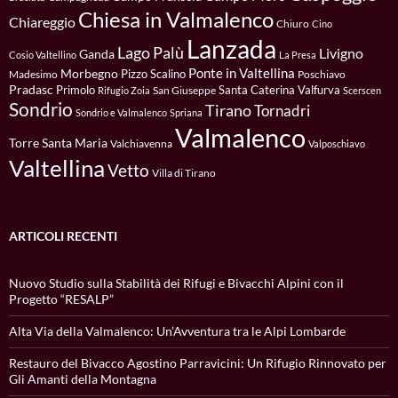
Chiesa in Valmalenco
Chiareggio
Chiuro
Cino
Lanzada
Lago Palù
Livigno
Ganda
Cosio Valtellino
La Presa
Ponte in Valtellina
Morbegno
Pizzo Scalino
Madesimo
Poschiavo
Pradasc
Primolo
Santa Caterina Valfurva
San Giuseppe
Rifugio Zoia
Scerscen
Sondrio
Tirano
Tornadri
Sondrio e Valmalenco
Spriana
Valmalenco
Torre Santa Maria
Valchiavenna
Valposchiavo
Valtellina
Vetto
Villa di Tirano
ARTICOLI RECENTI
Nuovo Studio sulla Stabilità dei Rifugi e Bivacchi Alpini con il
Progetto “RESALP”
Alta Via della Valmalenco: Un’Avventura tra le Alpi Lombarde
Restauro del Bivacco Agostino Parravicini: Un Rifugio Rinnovato per
Gli Amanti della Montagna