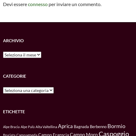
k
p
Devi essere
connesso
per inviare un commento.
ARCHIVIO
Archivio
CATEGORIE
Categorie
ETICHETTE
Bormio
Aprica
Bagnada
Berbenno
Alta Valtellina
Alpe Bracia
Alpe Palù
Caspoggio
Campo Moro
Campo Franscia
Campagneda
Bruciata