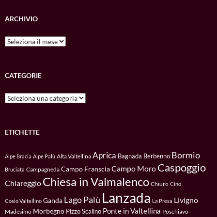
ARCHIVIO
Archivio
CATEGORIE
Categorie
ETICHETTE
Bormio
Aprica
Bagnada
Berbenno
Alta Valtellina
Alpe Bracia
Alpe Palù
Caspoggio
Campo Moro
Campo Franscia
Campagneda
Bruciata
Chiesa in Valmalenco
Chiareggio
Chiuro
Cino
Lanzada
Lago Palù
Livigno
Ganda
Cosio Valtellino
La Presa
Ponte in Valtellina
Morbegno
Pizzo Scalino
Madesimo
Poschiavo