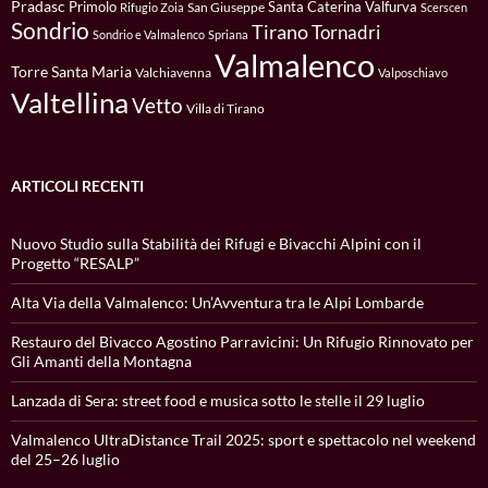
Pradasc
Primolo
Santa Caterina Valfurva
San Giuseppe
Rifugio Zoia
Scerscen
Sondrio
Tirano
Tornadri
Sondrio e Valmalenco
Spriana
Valmalenco
Torre Santa Maria
Valchiavenna
Valposchiavo
Valtellina
Vetto
Villa di Tirano
ARTICOLI RECENTI
Nuovo Studio sulla Stabilità dei Rifugi e Bivacchi Alpini con il
Progetto “RESALP”
Alta Via della Valmalenco: Un’Avventura tra le Alpi Lombarde
Restauro del Bivacco Agostino Parravicini: Un Rifugio Rinnovato per
Gli Amanti della Montagna
Lanzada di Sera: street food e musica sotto le stelle il 29 luglio
Valmalenco UltraDistance Trail 2025: sport e spettacolo nel weekend
del 25–26 luglio