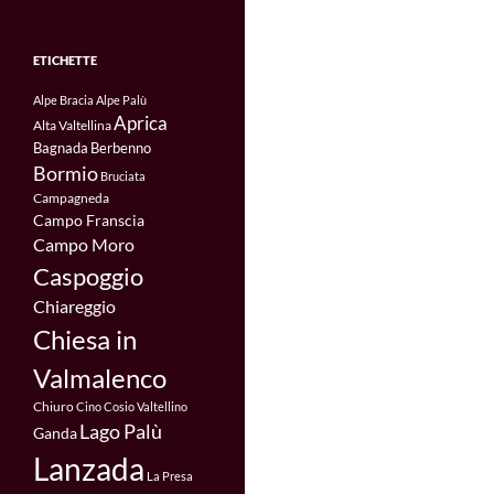
ETICHETTE
Alpe Bracia
Alpe Palù
Aprica
Alta Valtellina
Bagnada
Berbenno
Bormio
Bruciata
Campagneda
Campo Franscia
Campo Moro
Caspoggio
Chiareggio
Chiesa in
Valmalenco
Chiuro
Cino
Cosio Valtellino
Lago Palù
Ganda
Lanzada
La Presa