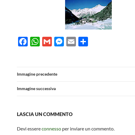
F
W
G
M
E
C
ac
h
m
es
m
o
e
at
ail
se
ail
n
b
s
n
di
Immagine precedente
o
A
g
vi
o
p
er
di
Immagine successiva
k
p
LASCIA UN COMMENTO
Devi essere
connesso
per inviare un commento.