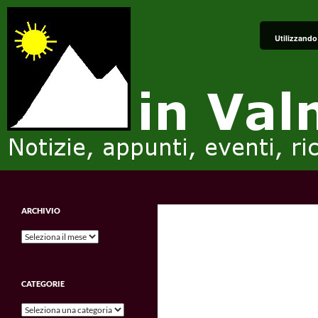
Vai
al
Utilizzando 
contenuto
Cerca
in Valmalenco
Notizie, appunti, eventi, ricordi e
ARCHIVIO
impressioni.
Archivio
CATEGORIE
Categorie