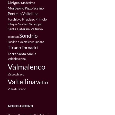
Livigno
Madesimo
Morbegno
Pizzo Scalino
Ponte in Valtellina
Pradasc
Primolo
Poschiavo
San Giuseppe
Rifugio Zoia
Santa Caterina Valfurva
Sondrio
Scerscen
Sondrio e Valmalenco
Spriana
Tirano
Tornadri
Torre Santa Maria
Valchiavenna
Valmalenco
Valposchiavo
Valtellina
Vetto
Villa di Tirano
ARTICOLI RECENTI