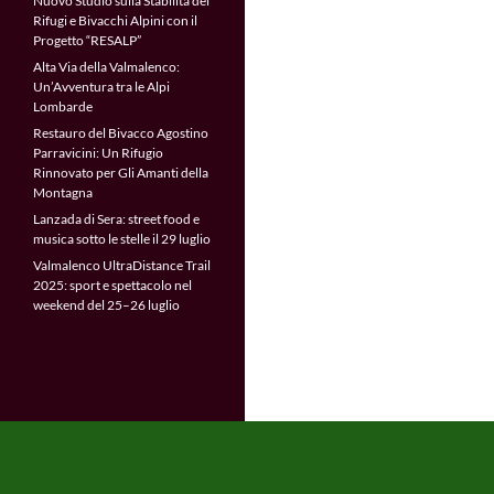
Nuovo Studio sulla Stabilità dei
Rifugi e Bivacchi Alpini con il
Progetto “RESALP”
Alta Via della Valmalenco:
Un’Avventura tra le Alpi
Lombarde
Restauro del Bivacco Agostino
Parravicini: Un Rifugio
Rinnovato per Gli Amanti della
Montagna
Lanzada di Sera: street food e
musica sotto le stelle il 29 luglio
Valmalenco UltraDistance Trail
2025: sport e spettacolo nel
weekend del 25–26 luglio