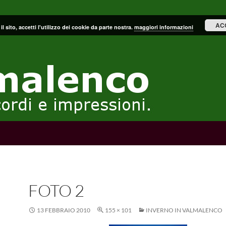
AC
il sito, accetti l'utilizzo dei cookie da parte nostra.
maggiori informazioni
FOTO 2
13 FEBBRAIO 2010
155 × 101
INVERNO IN VALMALENCO