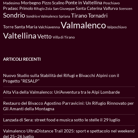
Ponte in Valtellina
Morbegno
Pizzo Scalino
Madesimo
Poschiavo
Pradasc
Primolo
Santa Caterina Valfurva
San Giuseppe
Rifugio Zoia
Scerscen
Sondrio
Tirano
Tornadri
Sondrio e Valmalenco
Spriana
Valmalenco
Torre Santa Maria
Valchiavenna
Valposchiavo
Valtellina
Vetto
Villa di Tirano
ARTICOLI RECENTI
Nuovo Studio sulla Stabilità dei Rifugi e Bivacchi Alpini con il
Progetto “RESALP”
Alta Via della Valmalenco: Un’Avventura tra le Alpi Lombarde
Restauro del Bivacco Agostino Parravicini: Un Rifugio Rinnovato per
Gli Amanti della Montagna
Lanzada di Sera: street food e musica sotto le stelle il 29 luglio
Valmalenco UltraDistance Trail 2025: sport e spettacolo nel weekend
del 25–26 luglio