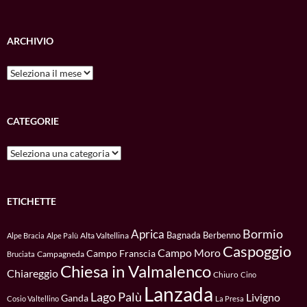
ARCHIVIO
Archivio
CATEGORIE
Categorie
ETICHETTE
Bormio
Aprica
Bagnada
Berbenno
Alta Valtellina
Alpe Bracia
Alpe Palù
Caspoggio
Campo Moro
Campo Franscia
Campagneda
Bruciata
Chiesa in Valmalenco
Chiareggio
Chiuro
Cino
Lanzada
Lago Palù
Livigno
Ganda
Cosio Valtellino
La Presa