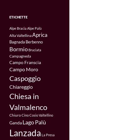
ETICHETTE
Alpe Bracia
Alpe Palù
Aprica
Alta Valtellina
Bagnada
Berbenno
Bormio
Bruciata
Campagneda
Campo Franscia
Campo Moro
Caspoggio
Chiareggio
Chiesa in
Valmalenco
Chiuro
Cino
Cosio Valtellino
Lago Palù
Ganda
Lanzada
La Presa