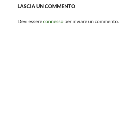
o
A
g
vi
LASCIA UN COMMENTO
o
p
er
di
k
p
Devi essere
connesso
per inviare un commento.