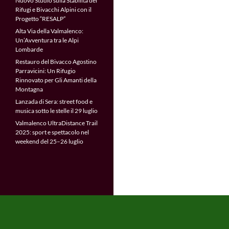
Nuovo Studio sulla Stabilità dei
Rifugi e Bivacchi Alpini con il
Progetto “RESALP”
Alta Via della Valmalenco:
Un’Avventura tra le Alpi
Lombarde
Restauro del Bivacco Agostino
Parravicini: Un Rifugio
Rinnovato per Gli Amanti della
Montagna
Lanzada di Sera: street food e
musica sotto le stelle il 29 luglio
Valmalenco UltraDistance Trail
2025: sport e spettacolo nel
weekend del 25–26 luglio