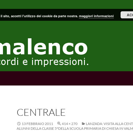
AC
il sito, accetti l'utilizzo dei cookie da parte nostra.
maggiori informazioni
CENTRALE
13 FEBBRAIO 2011
414 × 270
LANZADA: VISITA ALLA CEN
ALUNNI DELLA CLASSE 5°DELLA SCUOLA PRIMARIA DI CHIESA IN VA