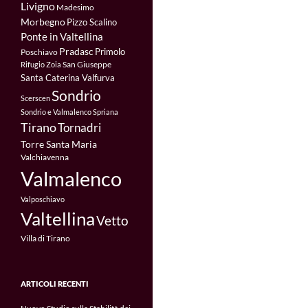
Livigno
Madesimo
Morbegno
Pizzo Scalino
Ponte in Valtellina
Pradasc
Primolo
Poschiavo
San Giuseppe
Rifugio Zoia
Santa Caterina Valfurva
Sondrio
Scerscen
Sondrio e Valmalenco
Spriana
Tirano
Tornadri
Torre Santa Maria
Valchiavenna
Valmalenco
Valposchiavo
Valtellina
Vetto
Villa di Tirano
ARTICOLI RECENTI