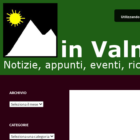
Vai
al
Utilizzando 
contenuto
Cerca
in Valmalenco
Notizie, appunti, eventi, ricordi e
ARCHIVIO
impressioni.
Archivio
CATEGORIE
Categorie