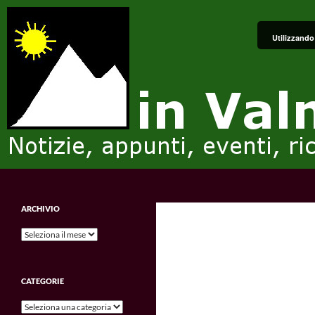
Vai
al
Utilizzando 
contenuto
Cerca
in Valmalenco
Notizie, appunti, eventi, ricordi e
ARCHIVIO
impressioni.
Archivio
CATEGORIE
Categorie