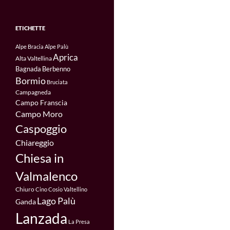
ETICHETTE
Alpe Bracia
Alpe Palù
Aprica
Alta Valtellina
Bagnada
Berbenno
Bormio
Bruciata
Campagneda
Campo Franscia
Campo Moro
Caspoggio
Chiareggio
Chiesa in
Valmalenco
Chiuro
Cino
Cosio Valtellino
Lago Palù
Ganda
Lanzada
La Presa