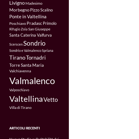
Livigno
Madesimo
Morbegno
Pizzo Scalino
Ponte in Valtellina
Pradasc
Primolo
Poschiavo
San Giuseppe
Rifugio Zoia
Santa Caterina Valfurva
Sondrio
Scerscen
Sondrio e Valmalenco
Spriana
Tirano
Tornadri
Torre Santa Maria
Valchiavenna
Valmalenco
Valposchiavo
Valtellina
Vetto
Villa di Tirano
ARTICOLI RECENTI