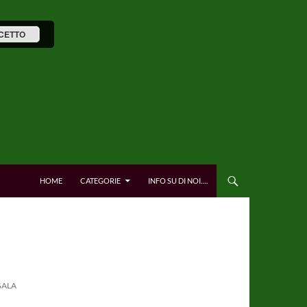
CETTO
HOME
CATEGORIE
INFO SU DI NOI….
GALA