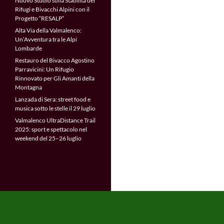
Nuovo Studio sulla Stabilità dei
Rifugi e Bivacchi Alpini con il
Progetto “RESALP”
Alta Via della Valmalenco:
Un’Avventura tra le Alpi
Lombarde
Restauro del Bivacco Agostino
Parravicini: Un Rifugio
Rinnovato per Gli Amanti della
Montagna
Lanzada di Sera: street food e
musica sotto le stelle il 29 luglio
Valmalenco UltraDistance Trail
2025: sport e spettacolo nel
weekend del 25–26 luglio