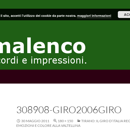
AC
il sito, accetti l'utilizzo dei cookie da parte nostra.
maggiori informazioni
308908-GIRO2006GIRO
30 MAGGIO 2011
180 × 150
TIRANO: IL GIRO D’ITALIA RE
EMOZIONI E COLORE ALLA VALTELLINA