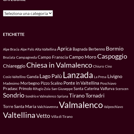
Categorie
ETICHETTE
Bormio
Aprica
Bagnada
Berbenno
Alta Valtellina
Alpe Bracia
Alpe Palù
Caspoggio
Campo Moro
Campo Franscia
Campagneda
Bruciata
Chiesa in Valmalenco
Chiareggio
Chiuro
Cino
Lanzada
Lago Palù
Livigno
Ganda
Cosio Valtellino
La Presa
Ponte in Valtellina
Morbegno
Pizzo Scalino
Madesimo
Poschiavo
Pradasc
Primolo
Santa Caterina Valfurva
San Giuseppe
Rifugio Zoia
Scerscen
Sondrio
Tirano
Tornadri
Sondrio e Valmalenco
Spriana
Valmalenco
Torre Santa Maria
Valchiavenna
Valposchiavo
Valtellina
Vetto
Villa di Tirano