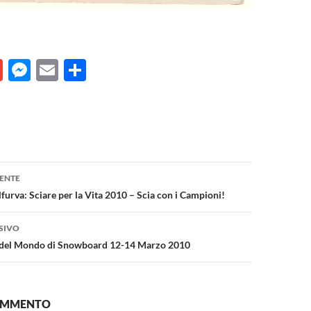
G
M
E
C
m
es
m
o
ail
se
ail
n
n
di
g
vi
one
er
di
ENTE
furva: Sciare per la Vita 2010 – Scia con i Campioni!
SIVO
 del Mondo di Snowboard 12-14 Marzo 2010
COMMENTO