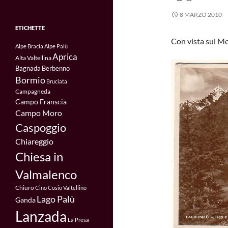
8 MARZO 2010
ETICHETTE
Con vista sul M
Alpe Bracia
Alpe Palù
Aprica
Alta Valtellina
Bagnada
Berbenno
Bormio
Bruciata
Campagneda
Campo Franscia
Campo Moro
Caspoggio
Chiareggio
Chiesa in
Valmalenco
Chiuro
Cino
Cosio Valtellino
Lago Palù
Ganda
Lanzada
La Presa