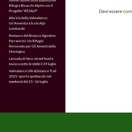
Nuovo Studio sulla Stabilità dei
Rifugi e Bivacchi Alpini con il
Devi essere
con
Progetto “RESALP”
Alta Via della Valmalenco:
Un’Avventura tra le Alpi
Lombarde
Restauro del Bivacco Agostino
Parravicini: Un Rifugio
Rinnovato per Gli Amanti della
Montagna
Lanzada di Sera: street food e
musica sotto le stelle il 29 luglio
Valmalenco UltraDistance Trail
2025: sport e spettacolo nel
weekend del 25–26 luglio