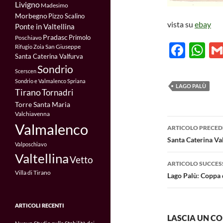
Livigno
Madesimo
Morbegno
Pizzo Scalino
vista su
ebay
Ponte in Valtellina
Pradasc
Primolo
Poschiavo
F
W
San Giuseppe
Rifugio Zoia
Santa Caterina Valfurva
ac
h
Sondrio
Scerscen
e
at
Sondrio e Valmalenco
Spriana
LAGO PALÙ
Tirano
Tornadri
b
s
Torre Santa Maria
o
A
Valchiavenna
Navigazi
o
p
Valmalenco
ARTICOLO PRECED
articolo
Santa Caterina Val
k
p
Valposchiavo
Valtellina
Vetto
ARTICOLO SUCCES
Villa di Tirano
Lago Palù: Coppa
ARTICOLI RECENTI
LASCIA UN 