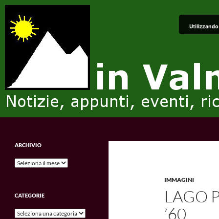
Vai
al
Utilizzando 
contenuto
Cerca
in Valmalenco
Notizie, appunti, eventi, ricordi e
ARCHIVIO
impressioni.
Archivio
IMMAGINI
LAGO P
CATEGORIE
’60
Categorie