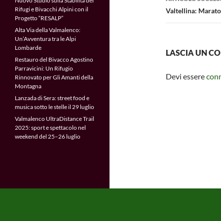
Nuovo Studio sulla Stabilità dei
Rifugi e Bivacchi Alpini con il
Valtellina: Marat
Progetto “RESALP”
Alta Via della Valmalenco:
Un’Avventura tra le Alpi
Lombarde
LASCIA UN 
Restauro del Bivacco Agostino
Parravicini: Un Rifugio
Devi essere
con
Rinnovato per Gli Amanti della
Montagna
Lanzada di Sera: street food e
musica sotto le stelle il 29 luglio
Valmalenco UltraDistance Trail
2025: sport e spettacolo nel
weekend del 25–26 luglio