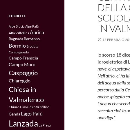
DELLA 
SCUOLA
ETICHETTE
IN VA
Alpe Bracia
Alpe Palù
Aprica
Alta Valtellina
Bagnada
Berbenno
15 FEBBRAIO 20
Bormio
Bruciata
Campagneda
lo scorso 18 dic
Campo Franscia
Idroelettrica di 
Campo Moro
nove, ci aspettava 
Caspoggio
Nell’atrio, ci ha 
Chiareggio
dell’acqua dalla s
Chiesa in
percorso dalla Cen
anche spiegato co
Valmalenco
L’acqua che scend
Chiuro
Cino
Cosio Valtellino
raccolta cioè in u
Lago Palù
Ganda
una diga.”
Lanzada
La Presa