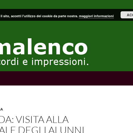
AC
il sito, accetti l'utilizzo dei cookie da parte nostra.
maggiori informazioni
RA
A: VISITA ALLA
ALE DEGLI ALUNNI