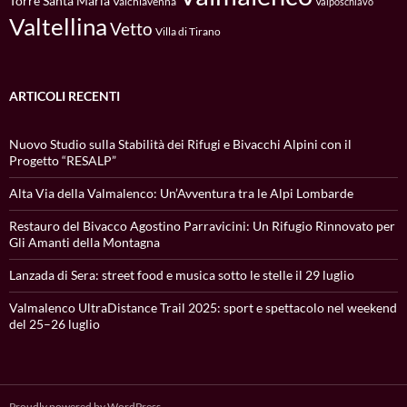
Torre Santa Maria
Valchiavenna
Valposchiavo
Valtellina
Vetto
Villa di Tirano
ARTICOLI RECENTI
Nuovo Studio sulla Stabilità dei Rifugi e Bivacchi Alpini con il
Progetto “RESALP”
Alta Via della Valmalenco: Un’Avventura tra le Alpi Lombarde
Restauro del Bivacco Agostino Parravicini: Un Rifugio Rinnovato per
Gli Amanti della Montagna
Lanzada di Sera: street food e musica sotto le stelle il 29 luglio
Valmalenco UltraDistance Trail 2025: sport e spettacolo nel weekend
del 25–26 luglio
Proudly powered by WordPress