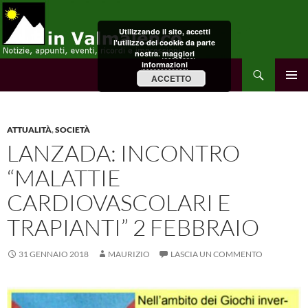
Vai
al
Utilizzando il sito, accetti
contenuto
l'utilizzo dei cookie da parte
nostra.
maggiori
informazioni
Cerca
in Valmalenco
ACCETTO
MENU
PRINCI
ATTUALITÀ
,
SOCIETÀ
LANZADA: INCONTRO
“MALATTIE
CARDIOVASCOLARI E
TRAPIANTI” 2 FEBBRAIO
31 GENNAIO 2018
MAURIZIO
LASCIA UN COMMENTO