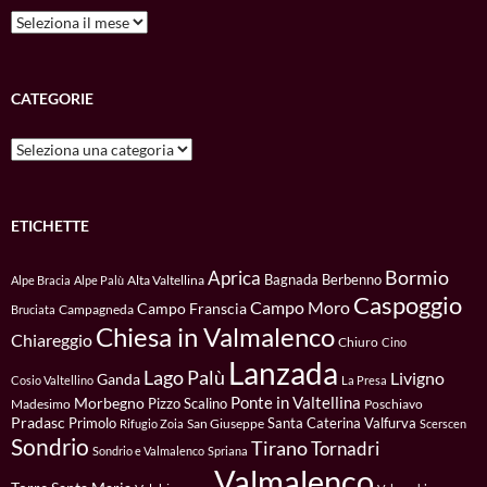
Archivio
CATEGORIE
Categorie
ETICHETTE
Bormio
Aprica
Bagnada
Berbenno
Alta Valtellina
Alpe Bracia
Alpe Palù
Caspoggio
Campo Moro
Campo Franscia
Campagneda
Bruciata
Chiesa in Valmalenco
Chiareggio
Chiuro
Cino
Lanzada
Lago Palù
Livigno
Ganda
Cosio Valtellino
La Presa
Ponte in Valtellina
Morbegno
Pizzo Scalino
Madesimo
Poschiavo
Pradasc
Primolo
Santa Caterina Valfurva
San Giuseppe
Rifugio Zoia
Scerscen
Sondrio
Tirano
Tornadri
Sondrio e Valmalenco
Spriana
Valmalenco