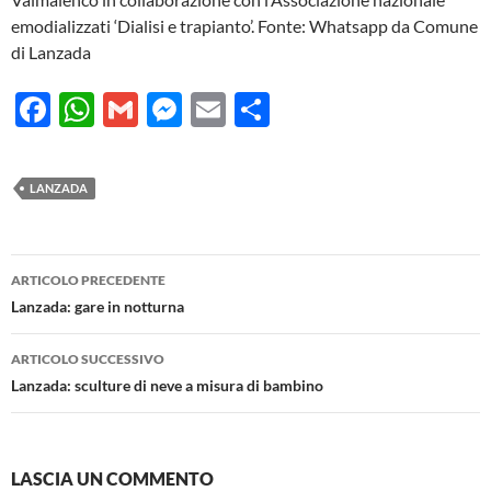
emodializzati ‘Dialisi e trapianto’. Fonte: Whatsapp da Comune
di Lanzada
F
W
G
M
E
C
ac
h
m
es
m
o
e
at
ail
se
ail
n
LANZADA
b
s
n
di
o
A
g
vi
Navigazione
o
p
er
di
ARTICOLO PRECEDENTE
articolo
Lanzada: gare in notturna
k
p
ARTICOLO SUCCESSIVO
Lanzada: sculture di neve a misura di bambino
LASCIA UN COMMENTO