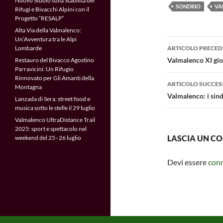
e
at
Nuovo Studio sulla Stabilità dei
SONDRIO
VA
Rifugi e Bivacchi Alpini con il
b
s
Progetto “RESALP”
o
A
Alta Via della Valmalenco:
Un’Avventura tra le Alpi
Navigazi
o
p
ARTICOLO PRECED
Lombarde
articolo
Valmalenco XI gio
k
p
Restauro del Bivacco Agostino
Parravicini: Un Rifugio
Rinnovato per Gli Amanti della
ARTICOLO SUCCES
Montagna
Valmalenco: i sind
Lanzada di Sera: street food e
musica sotto le stelle il 29 luglio
Valmalenco UltraDistance Trail
2025: sport e spettacolo nel
LASCIA UN 
weekend del 25–26 luglio
Devi essere
con