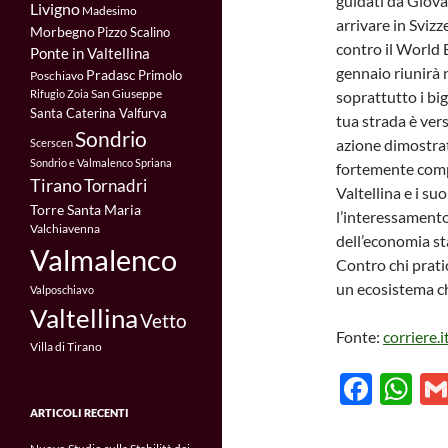
guidati da Giov
Livigno
Madesimo
arrivare in Sviz
Morbegno
Pizzo Scalino
contro il World 
Ponte in Valtellina
gennaio riunirà n
Pradasc
Primolo
Poschiavo
San Giuseppe
soprattutto i bi
Rifugio Zoia
Santa Caterina Valfurva
tua strada è vers
Sondrio
azione dimostrat
Scerscen
Sondrio e Valmalenco
Spriana
fortemente compr
Tirano
Tornadri
Valtellina e i su
Torre Santa Maria
l’interessamento
Valchiavenna
dell’economia st
Valmalenco
Contro chi pratic
un ecosistema ch
Valposchiavo
Valtellina
Vetto
Fonte:
corriere.i
Villa di Tirano
F
W
ac
h
ARTICOLI RECENTI