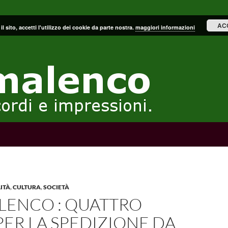
AC
il sito, accetti l'utilizzo dei cookie da parte nostra.
maggiori informazioni
ITÀ
,
CULTURA
,
SOCIETÀ
LENCO : QUATTRO
PER LA SPEDIZIONE DA