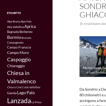
SONDRI
GHIACC
ETICHETTE
Alpe Bracia
Alpe Palù
19 GENNAIO 20
Aprica
Alta Valtellina
Bagnada
Berbenno
Bormio
Bruciata
Campagneda
Campo Franscia
Campo Moro
Caspoggio
Chiareggio
Michele Dondi, G
Chiesa in
e Luca Fontana
Valmalenco
Chiuro
Cino
Cosio Valtellino
Da Sondrio a Dav
Lago Palù
Ganda
80 chilometri e un
Lanzada
accingono a fare 
La Presa