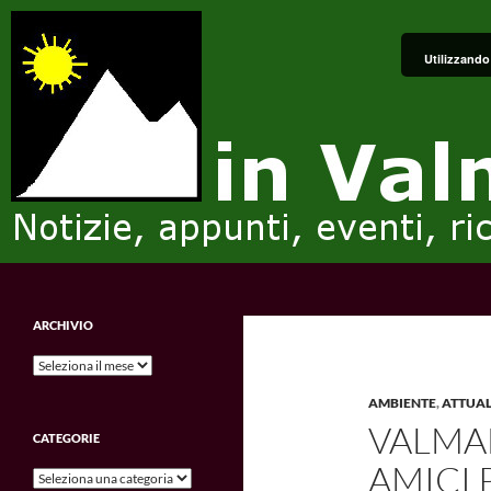
Vai
al
Utilizzando 
contenuto
Cerca
in Valmalenco
Notizie, appunti, eventi, ricordi e
ARCHIVIO
impressioni.
Archivio
AMBIENTE
,
ATTUAL
VALMA
CATEGORIE
AMICI 
Categorie