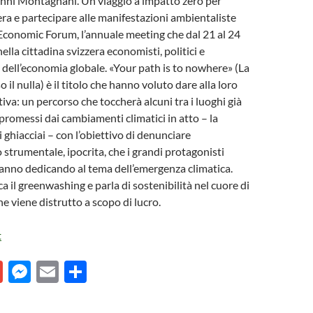
anni Montagnani. Un viaggio a impatto zero per
zera e partecipare alle manifestazioni ambientaliste
Economic Forum, l’annuale meeting che dal 21 al 24
ella cittadina svizzera economisti, politici e
g dell’economia globale. «Your path is to nowhere» (La
o il nulla) è il titolo che hanno voluto dare alla loro
iva: un percorso che toccherà alcuni tra i luoghi già
omessi dai cambiamenti climatici in atto – la
oi ghiacciai – con l’obiettivo di denunciare
 strumentale, ipocrita, che i grandi protagonisti
anno dedicando al tema dell’emergenza climatica.
a il greenwashing e parla di sostenibilità nel cuore di
e viene distrutto a scopo di lucro.
t
G
M
E
C
m
es
m
o