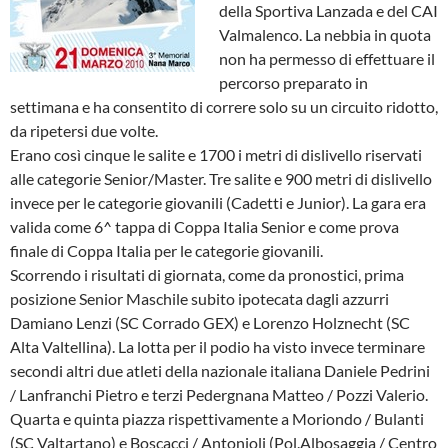
della Sportiva Lanzada e del CAI
Valmalenco. La nebbia in quota
non ha permesso di effettuare il
percorso preparato in
settimana e ha consentito di correre solo su un circuito ridotto,
da ripetersi due volte.
Erano così cinque le salite e 1700 i metri di dislivello riservati
alle categorie Senior/Master. Tre salite e 900 metri di dislivello
invece per le categorie giovanili (Cadetti e Junior). La gara era
valida come 6^ tappa di Coppa Italia Senior e come prova
finale di Coppa Italia per le categorie giovanili.
Scorrendo i risultati di giornata, come da pronostici, prima
posizione Senior Maschile subito ipotecata dagli azzurri
Damiano Lenzi (SC Corrado GEX) e Lorenzo Holznecht (SC
Alta Valtellina). La lotta per il podio ha visto invece terminare
secondi altri due atleti della nazionale italiana Daniele Pedrini
/ Lanfranchi Pietro e terzi Pedergnana Matteo / Pozzi Valerio.
Quarta e quinta piazza rispettivamente a Moriondo / Bulanti
(SC Valtartano) e Boscacci / Antonioli (Pol.Albosaggia / Centro