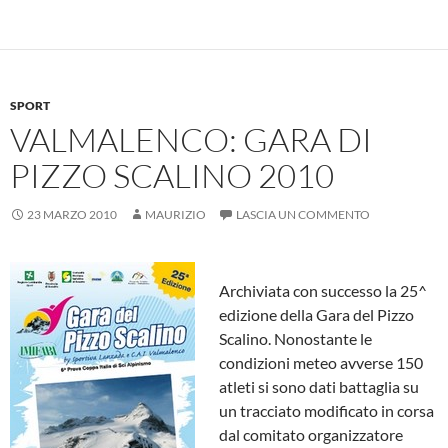
b
s
n
di
o
A
g
vi
o
p
er
di
k
p
SPORT
VALMALENCO: GARA DI
PIZZO SCALINO 2010
23 MARZO 2010
MAURIZIO
LASCIA UN COMMENTO
Archiviata con successo la 25^
edizione della Gara del Pizzo
Scalino. Nonostante le
condizioni meteo avverse 150
atleti si sono dati battaglia su
un tracciato modificato in corsa
dal comitato organizzatore