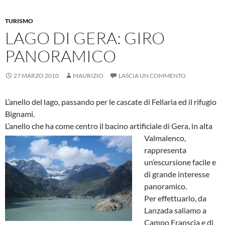
o
p
er
di
k
p
TURISMO
LAGO DI GERA: GIRO
PANORAMICO
27 MARZO 2010
MAURIZIO
LASCIA UN COMMENTO
L’anello del lago, passando per le cascate di Fellaria ed il rifugio
Bignami.
L’anello che ha come centro il bacino artificiale di Gera, in alta
Valmalenco,
rappresenta
un’escursione facile e
di grande interesse
panoramico.
Per effettuarlo, da
Lanzada saliamo a
Campo Franscia e di