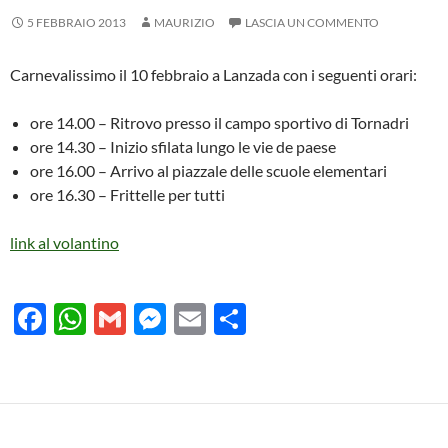
5 FEBBRAIO 2013
MAURIZIO
LASCIA UN COMMENTO
Carnevalissimo il 10 febbraio a Lanzada con i seguenti orari:
ore 14.00 – Ritrovo presso il campo sportivo di Tornadri
ore 14.30 – Inizio sfilata lungo le vie de paese
ore 16.00 – Arrivo al piazzale delle scuole elementari
ore 16.30 – Frittelle per tutti
link al volantino
F
W
G
M
E
C
ac
h
m
es
m
o
e
at
ail
se
ail
n
b
s
n
di
o
A
g
vi