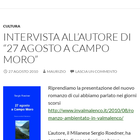
o
A
g
vi
o
p
er
di
k
p
CULTURA
INTERVISTA ALL’AUTORE DI
“27 AGOSTO A CAMPO
MORO”
27 AGOSTO 2010
MAURIZIO
LASCIA UN COMMENTO
Riprendiamo la presentazione del nuovo
romanzo di cui abbiamo parlato nei giorni
scorsi
http://www.invalmalenco.it/2010/08/ro
manzo-ambientato-in-valmalenco/
L’autore, il Milanese Sergio Roedner, ha