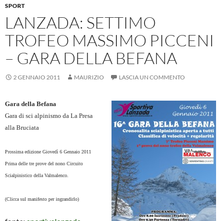
SPORT
o
p
er
di
LANZADA: SETTIMO
k
p
TROFEO MASSIMO PICCENI
– GARA DELLA BEFANA
2 GENNAIO 2011
MAURIZIO
LASCIA UN COMMENTO
Gara della Befana
Gara di sci alpinismo da La Presa
alla Bruciata
Prossima edizione Giovedì 6 Gennaio 2011
Prima delle tre prove del nono Circuito
Scialpinistico della Valmalenco.
(Clicca sul manifesto per ingrandirlo)