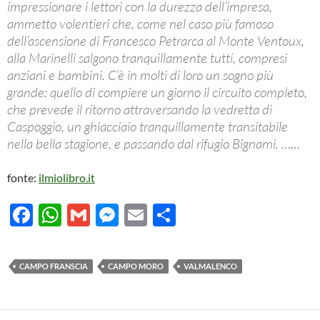
impressionare i lettori con la durezza dell’impresa,
ammetto volentieri che, come nel caso più famoso
dell’ascensione di Francesco Petrarca al Monte Ventoux,
alla Marinelli salgono tranquillamente tutti, compresi
anziani e bambini. C’è in molti di loro un sogno più
grande: quello di compiere un giorno il circuito completo,
che prevede il ritorno attraversando la vedretta di
Caspoggio, un ghiacciaio tranquillamente transitabile
nella bella stagione, e passando dal rifugio Bignami. ……
fonte:
ilmiolibro.it
F
W
G
M
E
C
ac
h
m
es
m
o
e
at
ail
se
ail
n
CAMPO FRANSCIA
CAMPO MORO
VALMALENCO
b
s
n
di
o
A
g
vi