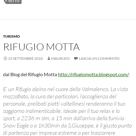
VETTO
b
s
n
di
o
A
g
vi
o
p
er
di
k
p
TURISMO
RIFUGIO MOTTA
25 SETTEMBRE 2010
MAURIZIO
LASCIA UN COMMENTO
dal Blog del Rifugio Motta
http://rifugiomotta.blogspot.com/
:
E’ un Rifugio alpino nel cuore della Valmalenco. La vista
mozzafiato, la cura dei particolari, l’accoglienza del
personale, prelibati piatti valtellinesi renderanno il tuo
soggiorno indimenticabile. Ideale per il tuo relax e lo
sport, a 2236 m slm, a 15 min dall’arrivo della funivia
Snow Eagle o a 1h30min da S.Giuseppe, è il giusto punto
di partenza per imprese estreme o per trascorrere