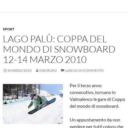
b
s
n
di
o
A
g
vi
o
p
er
di
k
p
SPORT
LAGO PALÙ: COPPA DEL
MONDO DI SNOWBOARD
12-14 MARZO 2010
8 MARZO 2010
MAURIZIO
LASCIA UN COMMENTO
Per il terzo anno
consecutivo, tornano in
Valmalenco le gare di Coppa
del mondo di snowboard.
Un appuntamento da non
perdere per tutti coloro che