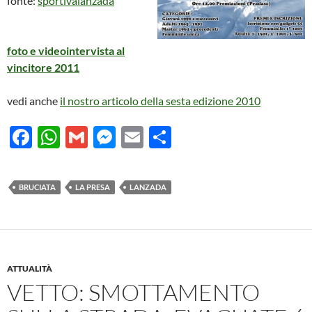
fonte:
sportivalanzada
foto e videointervista al
vincitore 2011
vedi anche
il nostro articolo della sesta edizione 2010
F
W
G
M
E
C
ac
h
m
es
m
o
e
at
ail
se
ail
n
BRUCIATA
LA PRESA
LANZADA
b
s
n
di
o
A
g
vi
o
p
er
di
k
p
ATTUALITÀ
VETTO: SMOTTAMENTO