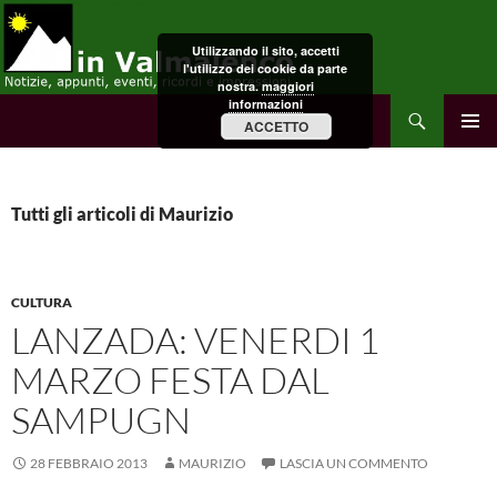
Vai
al
Utilizzando il sito, accetti
contenuto
l'utilizzo dei cookie da parte
nostra.
maggiori
informazioni
Cerca
in Valmalenco
ACCETTO
MENU
PRINCI
Tutti gli articoli di Maurizio
CULTURA
LANZADA: VENERDI 1
MARZO FESTA DAL
SAMPUGN
28 FEBBRAIO 2013
MAURIZIO
LASCIA UN COMMENTO