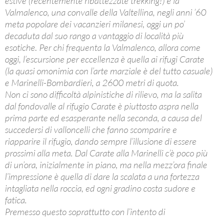
estive (recentemente ribattezzate trekking!) è la
Valmalenco, una convalle della Valtellina, negli anni ’60
meta popolare dei vacanzieri milanesi, oggi un po’
decaduta dal suo rango a vantaggio di località più
esotiche. Per chi frequenta la Valmalenco, allora come
oggi, l’escursione per eccellenza è quella ai rifugi Carate
(la quasi omonimia con l’arte marziale è del tutto casuale)
e Marinelli-Bombardieri, a 2600 metri di quota.
Non ci sono difficoltà alpinistiche di rilievo, ma la salita
dal fondovalle al rifugio Carate è piuttosto aspra nella
prima parte ed esasperante nella seconda, a causa del
succedersi di valloncelli che fanno scomparire e
riapparire il rifugio, dando sempre l’illusione di essere
prossimi alla meta. Dal Carate alla Marinelli c’è poco più
di un’ora, inizialmente in piano, ma nella mezz’ora finale
l’impressione è quella di dare la scalata a una fortezza
intagliata nella roccia, ed ogni gradino costa sudore e
fatica.
Premesso questo soprattutto con l’intento di