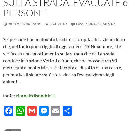
SULLA STRADA, EVACUATE 6
PERSONE
20 NOVEMBRE 2010
MAURIZIO
LASCIA UN COMMENTO
Sei persone hanno dovuto lasciare la propria abitazione dopo
che, nel tardo pomeriggio di oggi venerdì 19 Novembre, si è
verificato uno smottamento sulla strada che da Lanzada
conduce in frazione Vetto. La frana, che ha mosso circa 50
metri cubi di materiale, si è staccata al di sotto di una casa e,
per motivi di sicurezza, è stata decisa l’evacuazione degli
abitanti.
fonte:
giornaledisondrio.it
F
W
G
M
E
C
ac
h
m
es
m
o
e
at
ail
se
ail
n