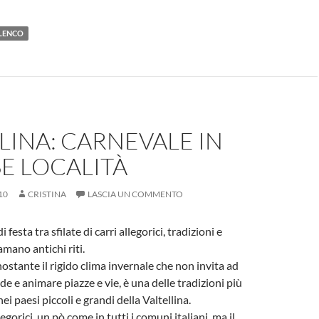
m
es
m
o
ail
se
ail
n
ALENCO
n
di
g
vi
er
di
LINA: CARNEVALE IN
E LOCALITÀ
10
CRISTINA
LASCIA UN COMMENTO
 festa tra sfilate di carri allegorici, tradizioni e
amano antichi riti.
ostante il rigido clima invernale che non invita ad
ade e animare piazze e vie, è una delle tradizioni più
ei paesi piccoli e grandi della Valtellina.
llegorici, un pò come in tutti i comuni italiani, ma il