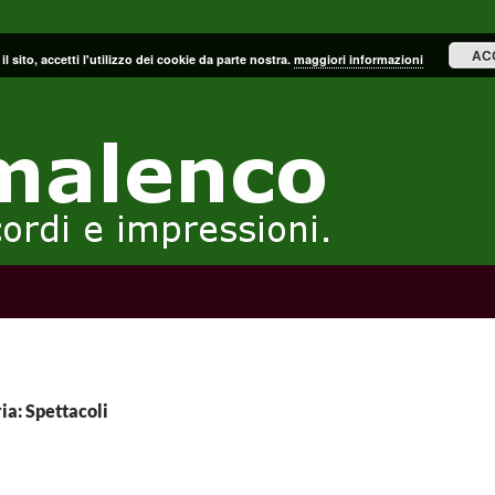
AC
il sito, accetti l'utilizzo dei cookie da parte nostra.
maggiori informazioni
ia: Spettacoli