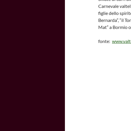
Carnevale valtel
figlie dello spir
Bernarda”, “il To
Mat” a Bormio o i
fonte:
www.valte