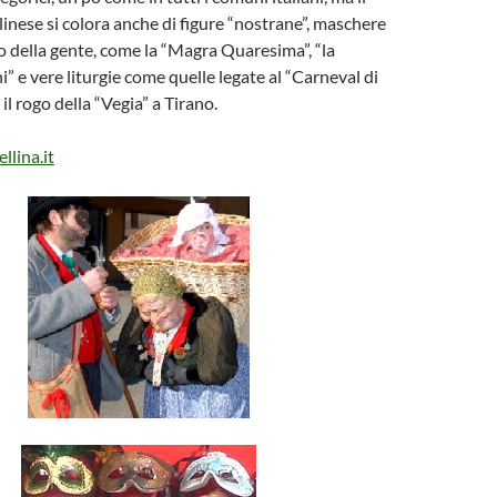
linese si colora anche di figure “nostrane”, maschere
ito della gente, come la “Magra Quaresima”, “la
ni” e vere liturgie come quelle legate al “Carneval di
l rogo della “Vegia” a Tirano.
llina.it