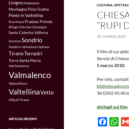
Livigno
k
p
Madesimo
CULTURA
,
SPETTAC
Morbegno
Pizzo Scalino
CHIESA
Ponte in Valtellina
Pradasc
Primolo
“RUPI 
Poschiavo
San Giuseppe
Rifugio Zoia
Santa Caterina Valfurva
3 MARZO 2010
Sondrio
Scerscen
Sondrio e Valmalenco
Spriana
Il film di cui ab
Tirano
Tornadri
Servizi di Chies
Torre Santa Maria
5 marzo 2010
.
Valchiavenna
Valmalenco
Per info, contatt
Valposchiavo
biblioteca@comu
Valtellina
Vetto
Tel 0342 45.40.
Villa di Tirano
dettagli sul film
F
W
ARTICOLI RECENTI