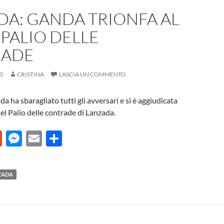
DA: GANDA TRIONFA AL
PALIO DELLE
RADE
0
CRISTINA
LASCIA UN COMMENTO
 ha sbaragliato tutti gli avversari e si è aggiudicata
del Palio delle contrade di Lanzada.
G
M
E
C
m
es
m
o
ail
se
ail
n
ZADA
n
di
g
vi
er
di