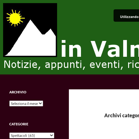
Vai
al
Utilizzando 
contenuto
Cerca
in Valmalenco
Notizie, appunti, eventi, ricordi e
ARCHIVIO
impressioni.
Archivio
Archivi categor
CATEGORIE
Categorie