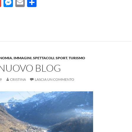
G
M
E
C
m
es
m
o
ail
se
ail
n
n
di
g
vi
er
di
NOMIA
,
IMMAGINI
,
SPETTACOLI
,
SPORT
,
TURISMO
O NUOVO BLOG
9
CRISTINA
LASCIA UN COMMENTO