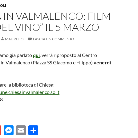
OLI
 IN VALMALENCO: FILM
DEL VINO” IL 5 MARZO
MAURIZIO
LASCIA UN COMMENTO
biamo gia parlato
qui
, verrà riproposto al Centro
a in Valmalenco (Piazza SS Giacomo e Filippo)
venerdì
are la biblioteca di Chiesa:
ne.chiesainvalmalenco.so.it
68
G
M
E
C