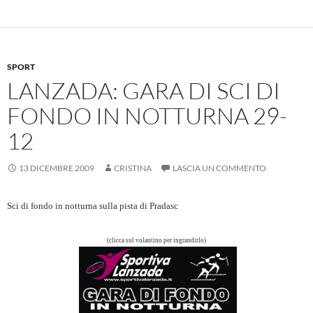
b
s
n
di
o
A
g
vi
o
p
er
di
k
p
SPORT
LANZADA: GARA DI SCI DI
FONDO IN NOTTURNA 29-
12
13 DICEMBRE 2009
CRISTINA
LASCIA UN COMMENTO
Sci di fondo in notturna sulla pista di Pradasc
(clicca sul volantino per ingrandirlo)