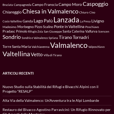
Caspoggio
Campo Moro
Campo Franscia
Campagneda
Bruciata
Chiesa in Valmalenco
Chiareggio
Chiuro
Cino
Lanzada
Lago Palù
Livigno
Ganda
Cosio Valtellino
La Presa
Ponte in Valtellina
Morbegno
Pizzo Scalino
Madesimo
Poschiavo
Pradasc
Primolo
Santa Caterina Valfurva
San Giuseppe
Rifugio Zoia
Scerscen
Sondrio
Tirano
Tornadri
Sondrio e Valmalenco
Spriana
Valmalenco
Torre Santa Maria
Valchiavenna
Valposchiavo
Valtellina
Vetto
Villa di Tirano
ARTICOLI RECENTI
Nuovo Studio sulla Stabilità dei Rifugi e Bivacchi Alpini con il
Progetto “RESALP”
Alta Via della Valmalenco: Un’Avventura tra le Alpi Lombarde
Restauro del Bivacco Agostino Parravicini: Un Rifugio Rinnovato per