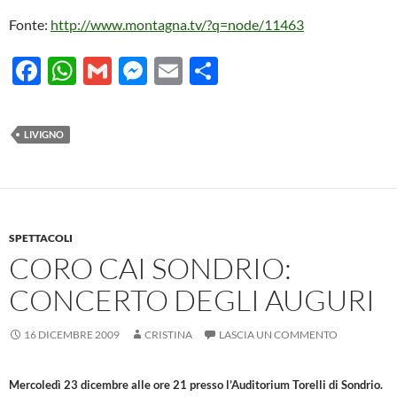
Fonte:
http://www.montagna.tv/?q=node/11463
F
W
G
M
E
C
ac
h
m
es
m
o
e
at
ail
se
ail
n
LIVIGNO
b
s
n
di
o
A
g
vi
o
p
er
di
k
p
SPETTACOLI
CORO CAI SONDRIO:
CONCERTO DEGLI AUGURI
16 DICEMBRE 2009
CRISTINA
LASCIA UN COMMENTO
Mercoledì 23 dicembre alle ore 21 presso l’Auditorium Torelli di Sondrio.