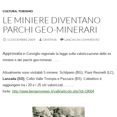
o
p
er
di
k
p
CULTURA
,
TURISMO
LE MINIERE DIVENTANO
PARCHI GEO-MINERARI
11 DICEMBRE 2009
CRISTINA
LASCIA UN COMMENTO
Approvata
in Consiglio regionale la legge sulla valorizzazione delle ex
miniere e dei parchi geo-minerari. …..
Attualmente sono visitabili 5 miniere: Schilpario (BG), Piani Resinelli (LC),
Lanzada (SO)
, Collio Valle Trompia e Pezzaze (BS). L’obiettivo è
raggiungere tra i 20 e i 25 siti valorizzati……….
fonte:
http://www.bergamonews.it/valli/articolo.php?id=19004