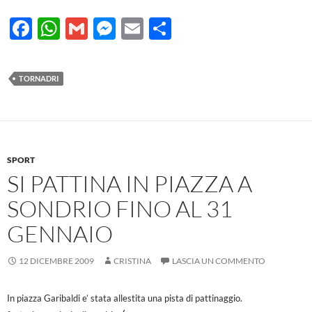
F
W
G
M
E
C
ac
h
m
es
m
o
e
at
ail
se
ail
n
TORNADRI
b
s
n
di
o
A
g
vi
o
p
er
di
k
p
SPORT
SI PATTINA IN PIAZZA A
SONDRIO FINO AL 31
GENNAIO
12 DICEMBRE 2009
CRISTINA
LASCIA UN COMMENTO
In piazza Garibaldi e’ stata allestita una pista di pattinaggio.