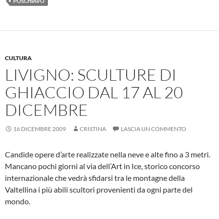
POSCHIAVO
b
s
n
di
o
A
g
vi
o
p
er
di
k
p
CULTURA
LIVIGNO: SCULTURE DI
GHIACCIO DAL 17 AL 20
DICEMBRE
16 DICEMBRE 2009
CRISTINA
LASCIA UN COMMENTO
Candide opere d’arte realizzate nella neve e alte fino a 3 metri.
Mancano pochi giorni al via dell’Art in Ice, storico concorso
internazionale che vedrà sfidarsi tra le montagne della
Valtellina i più abili scultori provenienti da ogni parte del
mondo.