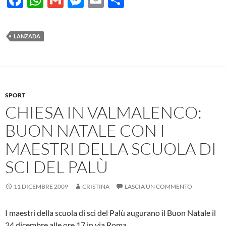
ac
h
m
es
m
o
e
at
ail
se
ail
n
LANZADA
b
s
n
di
o
A
g
vi
o
p
er
di
k
p
SPORT
CHIESA IN VALMALENCO:
BUON NATALE CON I
MAESTRI DELLA SCUOLA DI
SCI DEL PALÙ
11 DICEMBRE 2009
CRISTINA
LASCIA UN COMMENTO
I maestri della scuola di sci del Palù augurano il Buon Natale il
24 dicembre alle ore 17 in via Roma