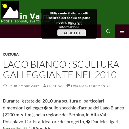
Vai
al
Utilizzando il sito, accetti
contenuto
l'utilizzo dei cookie da parte
nostra.
maggiori
informazioni
Cerca
in Valmalenco
ACCETTO
MENU
PRINCI
CULTURA
LAGO BIANCO : SCULTURA
GALLEGGIANTE NEL 2010
19 DICEMBRE 2009
CRISTINA
LASCIA UN COMMENTO
Durante l’estate del 2010 una scultura di particolari
dimensioni gallegger� sullo specchio d’acqua del Lago Bianco
(2200 m. s. l. m.), nella regione del Bernina, in Alta Val
Poschiavo. L’artista, ideatore del progetto, � Daniele Ligari
(
www.ligari.it
) di Sondrio.