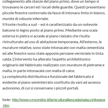
collegamento alle stanze del piano primo, dove un tempo si
trovavano le carceri ed i locali delle guardie. Questi presentano
piccole finestre contornate da fasce di intonaco tinto in bianco,
munite di robuste inferriate.
Il fronte rivolto a sud – est è caratterizzato da un notevole
balcone in legno posto al piano primo. Mediante una scala
esterna in pietra si accede al piano rialzato che risulta
ristrutturato ad uso di abitazione temporanea. All’esterno, le
murature relative, sono state intonacate con malta cementizia
ed alle finestre sono state apposte persiane verniciate in tinta
calda. L’intervento ha alterato l’aspetto architettonico
originario del fabbricato realizzato con murature di pietrame e
malta, in parte intonacate con malta di calce.
La complessità distributiva e funzionale del fabbricato è
evidente al piano seminterrato costituito da vani ad accesso
autonomo, di cui si conservano i piccoli portali.
fonte:
http://www.cmsondrio.it/beniculturalilanzada/palazzi/dogana
.htm