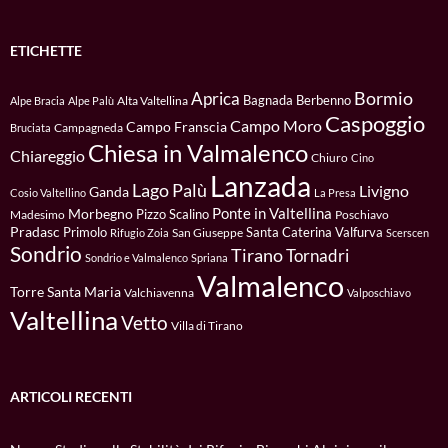
ETICHETTE
Bormio
Aprica
Bagnada
Berbenno
Alta Valtellina
Alpe Bracia
Alpe Palù
Caspoggio
Campo Moro
Campo Franscia
Campagneda
Bruciata
Chiesa in Valmalenco
Chiareggio
Chiuro
Cino
Lanzada
Lago Palù
Livigno
Ganda
Cosio Valtellino
La Presa
Ponte in Valtellina
Morbegno
Pizzo Scalino
Madesimo
Poschiavo
Pradasc
Primolo
Santa Caterina Valfurva
San Giuseppe
Rifugio Zoia
Scerscen
Sondrio
Tirano
Tornadri
Sondrio e Valmalenco
Spriana
Valmalenco
Torre Santa Maria
Valchiavenna
Valposchiavo
Valtellina
Vetto
Villa di Tirano
ARTICOLI RECENTI