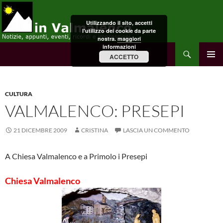
Vai
al
Utilizzando il sito, accetti
contenuto
l'utilizzo dei cookie da parte
nostra.
maggiori
informazioni
Cerca
in Valmalenco
ACCETTO
MENU
PRINCI
CULTURA
VALMALENCO: PRESEPI
21 DICEMBRE 2009
CRISTINA
LASCIA UN COMMENTO
A Chiesa Valmalenco e a Primolo i Presepi
Chiesa Valmalenco