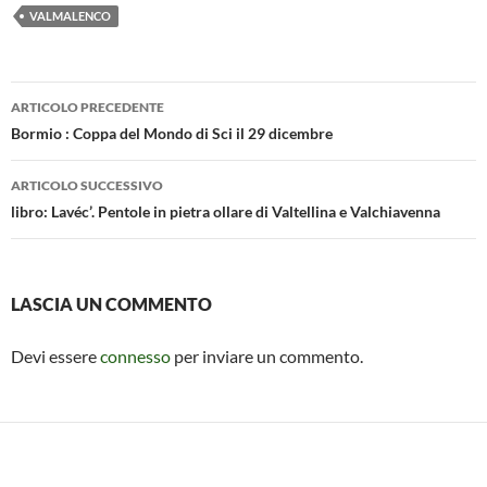
e
at
ail
se
ail
n
VALMALENCO
b
s
n
di
o
A
g
vi
Navigazione
o
p
er
di
ARTICOLO PRECEDENTE
articolo
Bormio : Coppa del Mondo di Sci il 29 dicembre
k
p
ARTICOLO SUCCESSIVO
libro: Lavéc’. Pentole in pietra ollare di Valtellina e Valchiavenna
LASCIA UN COMMENTO
Devi essere
connesso
per inviare un commento.