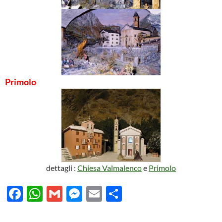
Primolo
dettagli :
Chiesa Valmalenco
e
Primolo
F
W
G
M
E
C
ac
h
m
es
m
o