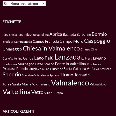
Categorie
ETICHETTE
Bormio
Aprica
Bagnada
Berbenno
Alta Valtellina
Alpe Bracia
Alpe Palù
Caspoggio
Campo Moro
Campo Franscia
Campagneda
Bruciata
Chiesa in Valmalenco
Chiareggio
Chiuro
Cino
Lanzada
Lago Palù
Livigno
Ganda
Cosio Valtellino
La Presa
Ponte in Valtellina
Morbegno
Pizzo Scalino
Madesimo
Poschiavo
Pradasc
Primolo
Santa Caterina Valfurva
San Giuseppe
Rifugio Zoia
Scerscen
Sondrio
Tirano
Tornadri
Sondrio e Valmalenco
Spriana
Valmalenco
Torre Santa Maria
Valchiavenna
Valposchiavo
Valtellina
Vetto
Villa di Tirano
ARTICOLI RECENTI