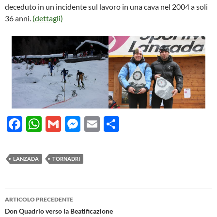
deceduto in un incidente sul lavoro in una cava nel 2004 a soli
36 anni.
(dettagli)
F
W
G
M
E
C
ac
h
m
es
m
o
e
at
ail
se
ail
n
LANZADA
TORNADRI
b
s
n
di
o
A
g
vi
Navigazione
o
p
er
di
ARTICOLO PRECEDENTE
articolo
Don Quadrio verso la Beatificazione
k
p