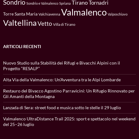
Sondrio
Tirano
Tornadri
Sondrio e Valmalenco
Spriana
Valmalenco
Torre Santa Maria
Valchiavenna
Valposchiavo
Valtellina
Vetto
Villa di Tirano
ARTICOLI RECENTI
Nuovo Studio sulla Stabilità dei Rifugi e Bivacchi Alpini con il
Progetto “RESALP”
Alta Via della Valmalenco: Un’Avventura tra le Alpi Lombarde
Restauro del Bivacco Agostino Parravicini: Un Rifugio Rinnovato per
Gli Amanti della Montagna
Lanzada di Sera: street food e musica sotto le stelle il 29 luglio
Valmalenco UltraDistance Trail 2025: sport e spettacolo nel weekend
del 25–26 luglio