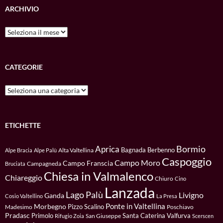
ARCHIVIO
Archivio
CATEGORIE
Categorie
ETICHETTE
Bormio
Aprica
Bagnada
Berbenno
Alta Valtellina
Alpe Bracia
Alpe Palù
Caspoggio
Campo Moro
Campo Franscia
Campagneda
Bruciata
Chiesa in Valmalenco
Chiareggio
Chiuro
Cino
Lanzada
Lago Palù
Livigno
Ganda
Cosio Valtellino
La Presa
Ponte in Valtellina
Morbegno
Pizzo Scalino
Madesimo
Poschiavo
Pradasc
Primolo
Santa Caterina Valfurva
San Giuseppe
Rifugio Zoia
Scerscen