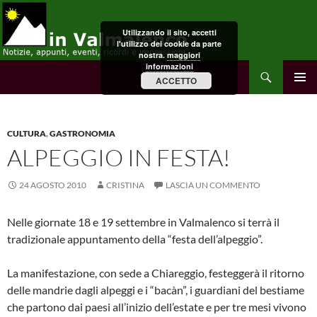
Vai
al
Utilizzando il sito, accetti
contenuto
l'utilizzo dei cookie da parte
nostra.
maggiori
informazioni
Cerca
in Valmalenco
ACCETTO
MENU
PRINCI
CULTURA
,
GASTRONOMIA
ALPEGGIO IN FESTA!
24 AGOSTO 2010
CRISTINA
LASCIA UN COMMENTO
Nelle giornate 18 e 19 settembre in Valmalenco si terrà il
tradizionale appuntamento della “festa dell’alpeggio”.
La manifestazione, con sede a Chiareggio, festeggerà il ritorno
delle mandrie dagli alpeggi e i “bacàn”, i guardiani del bestiame
che partono dai paesi all’inizio dell’estate e per tre mesi vivono