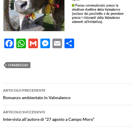
F
W
G
M
E
C
ac
h
m
es
m
o
e
at
ail
se
ail
n
CHIAREGGIO
b
s
n
di
o
A
g
vi
Navigazione
o
p
er
di
ARTICOLO PRECEDENTE
articolo
Romanzo ambientato in Valmalenco
k
p
ARTICOLO SUCCESSIVO
Intervista all’autore di “27 agosto a Campo Moro”