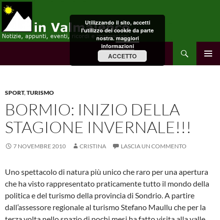
Vai
al
Utilizzando il sito, accetti
contenuto
l'utilizzo dei cookie da parte
nostra.
maggiori
informazioni
Cerca
in Valmalenco
ACCETTO
MENU
PRINCI
SPORT
,
TURISMO
BORMIO: INIZIO DELLA
STAGIONE INVERNALE!!!
7 NOVEMBRE 2010
CRISTINA
LASCIA UN COMMENTO
Uno spettacolo di natura più unico che raro per una apertura
che ha visto rappresentato praticamente tutto il mondo della
politica e del turismo della provincia di Sondrio. A partire
dall’assessore regionale al turismo Stefano Maullu che per la
terza volta nello spazio di pochi mesi ha fatto visita alla valle.