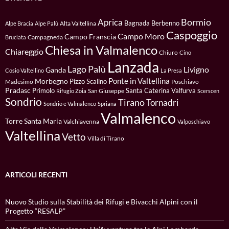
Bormio
Aprica
Bagnada
Berbenno
Alta Valtellina
Alpe Bracia
Alpe Palù
Caspoggio
Campo Moro
Campo Franscia
Campagneda
Bruciata
Chiesa in Valmalenco
Chiareggio
Chiuro
Cino
Lanzada
Lago Palù
Livigno
Ganda
Cosio Valtellino
La Presa
Ponte in Valtellina
Morbegno
Pizzo Scalino
Madesimo
Poschiavo
Pradasc
Primolo
Santa Caterina Valfurva
San Giuseppe
Rifugio Zoia
Scerscen
Sondrio
Tirano
Tornadri
Sondrio e Valmalenco
Spriana
Valmalenco
Torre Santa Maria
Valchiavenna
Valposchiavo
Valtellina
Vetto
Villa di Tirano
ARTICOLI RECENTI
Nuovo Studio sulla Stabilità dei Rifugi e Bivacchi Alpini con il
Progetto “RESALP”