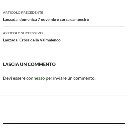
o
A
g
vi
Navigazione
o
p
er
di
ARTICOLO PRECEDENTE
articolo
Lanzada: domenica 7 novembre corsa campestre
k
p
ARTICOLO SUCCESSIVO
Lanzada: Cross della Valmalenco
LASCIA UN COMMENTO
Devi essere
connesso
per inviare un commento.