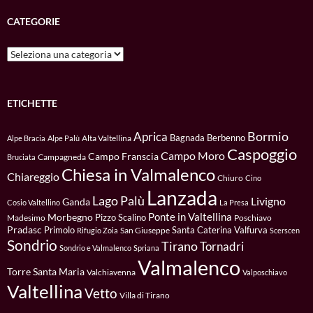
CATEGORIE
Categorie
ETICHETTE
Bormio
Aprica
Bagnada
Berbenno
Alta Valtellina
Alpe Bracia
Alpe Palù
Caspoggio
Campo Moro
Campo Franscia
Campagneda
Bruciata
Chiesa in Valmalenco
Chiareggio
Chiuro
Cino
Lanzada
Lago Palù
Livigno
Ganda
Cosio Valtellino
La Presa
Ponte in Valtellina
Morbegno
Pizzo Scalino
Madesimo
Poschiavo
Pradasc
Primolo
Santa Caterina Valfurva
San Giuseppe
Rifugio Zoia
Scerscen
Sondrio
Tirano
Tornadri
Sondrio e Valmalenco
Spriana
Valmalenco
Torre Santa Maria
Valchiavenna
Valposchiavo
Valtellina
Vetto
Villa di Tirano