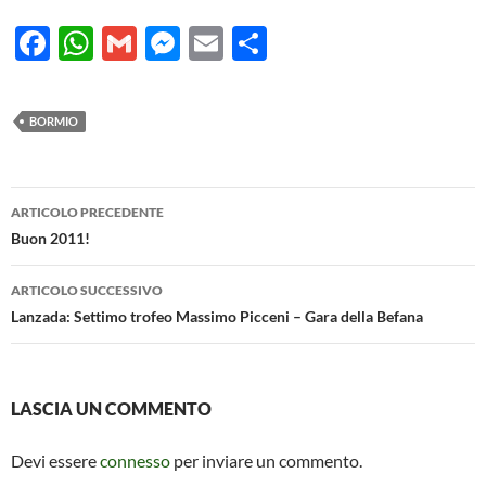
F
W
G
M
E
C
ac
h
m
es
m
o
e
at
ail
se
ail
n
BORMIO
b
s
n
di
o
A
g
vi
Navigazione
o
p
er
di
ARTICOLO PRECEDENTE
articolo
Buon 2011!
k
p
ARTICOLO SUCCESSIVO
Lanzada: Settimo trofeo Massimo Picceni – Gara della Befana
LASCIA UN COMMENTO
Devi essere
connesso
per inviare un commento.