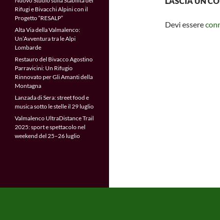
LASCIA UN 
Nuovo Studio sulla Stabilità dei
Rifugi e Bivacchi Alpini con il
Progetto “RESALP”
Devi essere
con
Alta Via della Valmalenco:
Un’Avventura tra le Alpi
Lombarde
Restauro del Bivacco Agostino
Parravicini: Un Rifugio
Rinnovato per Gli Amanti della
Montagna
Lanzada di Sera: street food e
musica sotto le stelle il 29 luglio
Valmalenco UltraDistance Trail
2025: sport e spettacolo nel
weekend del 25–26 luglio