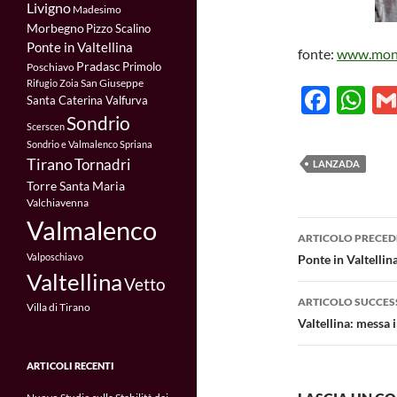
Livigno
Madesimo
Morbegno
Pizzo Scalino
Ponte in Valtellina
fonte:
www.mont
Pradasc
Primolo
Poschiavo
San Giuseppe
Rifugio Zoia
F
W
Santa Caterina Valfurva
ac
h
Sondrio
Scerscen
Sondrio e Valmalenco
Spriana
e
at
Tirano
Tornadri
LANZADA
b
s
Torre Santa Maria
Valchiavenna
o
A
Valmalenco
Navigazi
o
p
ARTICOLO PRECED
articolo
Valposchiavo
Ponte in Valtellin
k
p
Valtellina
Vetto
ARTICOLO SUCCES
Villa di Tirano
Valtellina: messa 
ARTICOLI RECENTI