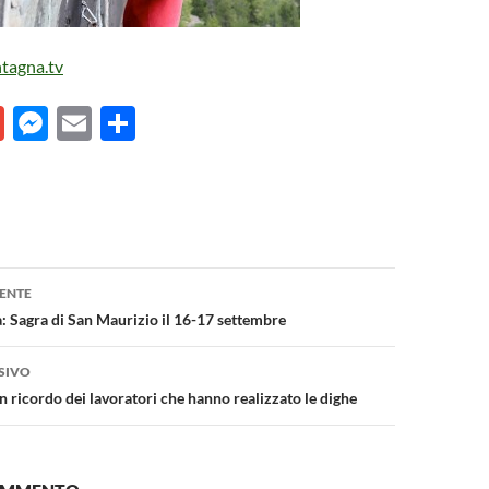
agna.tv
G
M
E
C
m
es
m
o
ail
se
ail
n
n
di
g
vi
one
er
di
ENTE
a: Sagra di San Maurizio il 16-17 settembre
SIVO
in ricordo dei lavoratori che hanno realizzato le dighe