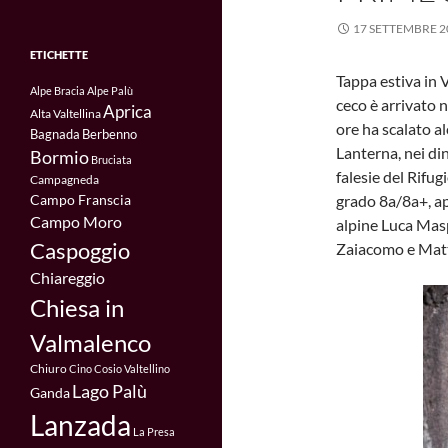
17 SETTEMBRE 2
ETICHETTE
Tappa estiva in 
Alpe Bracia
Alpe Palù
ceco è arrivato 
Aprica
Alta Valtellina
ore ha scalato alc
Bagnada
Berbenno
Lanterna, nei di
Bormio
Bruciata
falesie del Rifug
Campagneda
Campo Franscia
grado 8a/8a+, ap
Campo Moro
alpine Luca Mas
Caspoggio
Zaiacomo e Matt
Chiareggio
Chiesa in
Valmalenco
Chiuro
Cino
Cosio Valtellino
Lago Palù
Ganda
Lanzada
La Presa