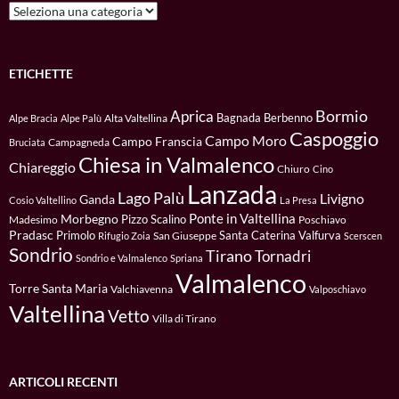
Categorie
ETICHETTE
Bormio
Aprica
Bagnada
Berbenno
Alta Valtellina
Alpe Bracia
Alpe Palù
Caspoggio
Campo Moro
Campo Franscia
Campagneda
Bruciata
Chiesa in Valmalenco
Chiareggio
Chiuro
Cino
Lanzada
Lago Palù
Livigno
Ganda
Cosio Valtellino
La Presa
Ponte in Valtellina
Morbegno
Pizzo Scalino
Madesimo
Poschiavo
Pradasc
Primolo
Santa Caterina Valfurva
San Giuseppe
Rifugio Zoia
Scerscen
Sondrio
Tirano
Tornadri
Sondrio e Valmalenco
Spriana
Valmalenco
Torre Santa Maria
Valchiavenna
Valposchiavo
Valtellina
Vetto
Villa di Tirano
ARTICOLI RECENTI