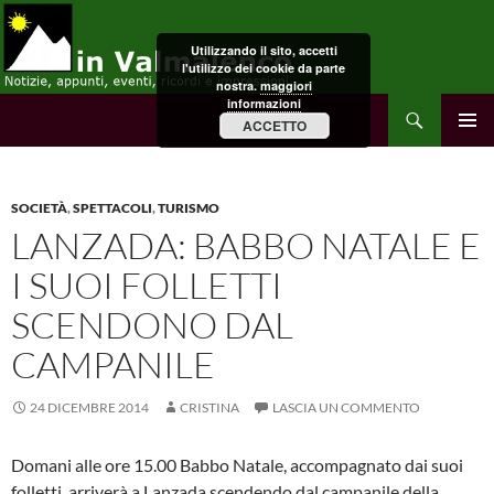
Vai
al
Utilizzando il sito, accetti
contenuto
l'utilizzo dei cookie da parte
nostra.
maggiori
informazioni
Cerca
in Valmalenco
ACCETTO
MENU
PRINCI
SOCIETÀ
,
SPETTACOLI
,
TURISMO
LANZADA: BABBO NATALE E
I SUOI FOLLETTI
SCENDONO DAL
CAMPANILE
24 DICEMBRE 2014
CRISTINA
LASCIA UN COMMENTO
Domani alle ore 15.00 Babbo Natale, accompagnato dai suoi
folletti, arriverà a Lanzada scendendo dal campanile della