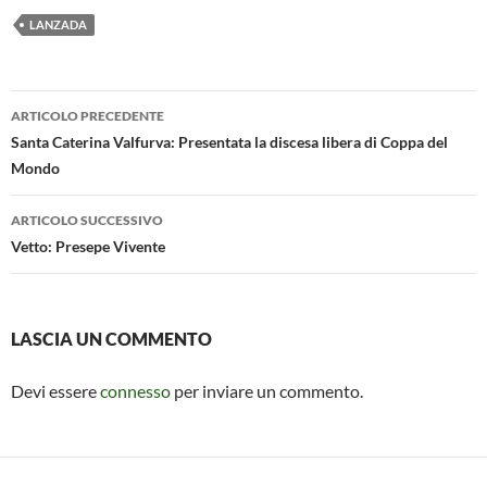
e
at
ail
se
ail
n
LANZADA
b
s
n
di
o
A
g
vi
Navigazione
o
p
er
di
ARTICOLO PRECEDENTE
articolo
Santa Caterina Valfurva: Presentata la discesa libera di Coppa del
k
p
Mondo
ARTICOLO SUCCESSIVO
Vetto: Presepe Vivente
LASCIA UN COMMENTO
Devi essere
connesso
per inviare un commento.