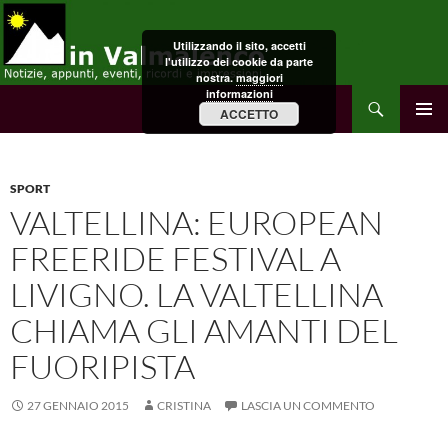
Vai
al
Utilizzando il sito, accetti
contenuto
l'utilizzo dei cookie da parte
nostra.
maggiori
informazioni
Cerca
in Valmalenco
ACCETTO
MENU
PRINCI
SPORT
VALTELLINA: EUROPEAN
FREERIDE FESTIVAL A
LIVIGNO. LA VALTELLINA
CHIAMA GLI AMANTI DEL
FUORIPISTA
27 GENNAIO 2015
CRISTINA
LASCIA UN COMMENTO