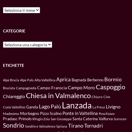
Archivio
CATEGORIE
Categorie
ETICHETTE
Bormio
Aprica
Bagnada
Berbenno
Alta Valtellina
Alpe Bracia
Alpe Palù
Caspoggio
Campo Moro
Campo Franscia
Campagneda
Bruciata
Chiesa in Valmalenco
Chiareggio
Chiuro
Cino
Lanzada
Lago Palù
Livigno
Ganda
Cosio Valtellino
La Presa
Ponte in Valtellina
Morbegno
Pizzo Scalino
Madesimo
Poschiavo
Pradasc
Primolo
Santa Caterina Valfurva
San Giuseppe
Rifugio Zoia
Scerscen
Sondrio
Tirano
Tornadri
Sondrio e Valmalenco
Spriana