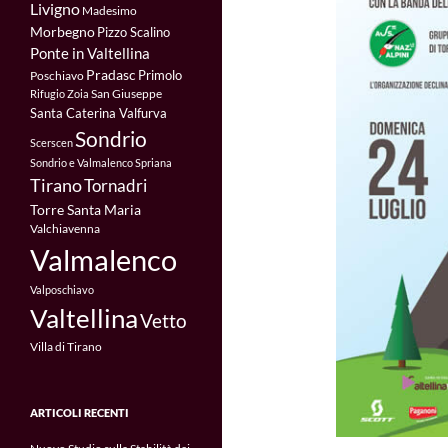
Livigno
Madesimo
Morbegno
Pizzo Scalino
Ponte in Valtellina
Pradasc
Primolo
Poschiavo
San Giuseppe
Rifugio Zoia
Santa Caterina Valfurva
Sondrio
Scerscen
Sondrio e Valmalenco
Spriana
Tirano
Tornadri
Torre Santa Maria
Valchiavenna
Valmalenco
Valposchiavo
Valtellina
Vetto
Villa di Tirano
ARTICOLI RECENTI