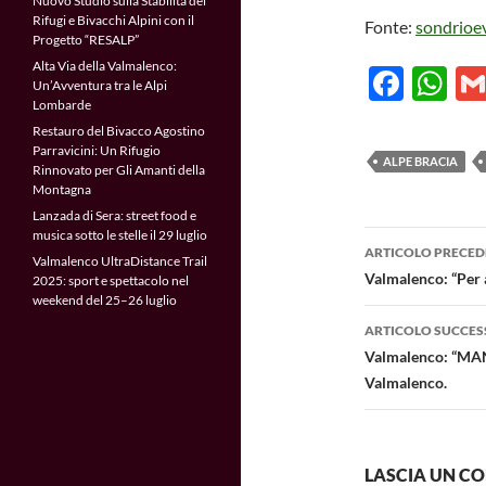
Nuovo Studio sulla Stabilità dei
Rifugi e Bivacchi Alpini con il
Fonte:
sondrioe
Progetto “RESALP”
Alta Via della Valmalenco:
F
W
Un’Avventura tra le Alpi
ac
h
Lombarde
Restauro del Bivacco Agostino
e
at
Parravicini: Un Rifugio
ALPE BRACIA
Rinnovato per Gli Amanti della
b
s
Montagna
o
A
Lanzada di Sera: street food e
Navigazi
musica sotto le stelle il 29 luglio
o
p
ARTICOLO PRECED
Valmalenco UltraDistance Trail
articolo
Valmalenco: “Per 
k
p
2025: sport e spettacolo nel
weekend del 25–26 luglio
ARTICOLO SUCCES
Valmalenco: “MANU
Valmalenco.
LASCIA UN 