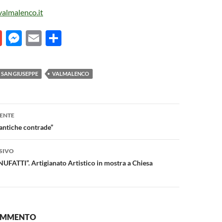
valmalenco.it
G
M
E
C
m
es
m
o
ail
se
ail
n
SAN GIUSEPPE
VALMALENCO
n
di
g
vi
one
er
di
ENTE
antiche contrade”
SIVO
FATTI”. Artigianato Artistico in mostra a Chiesa
COMMENTO