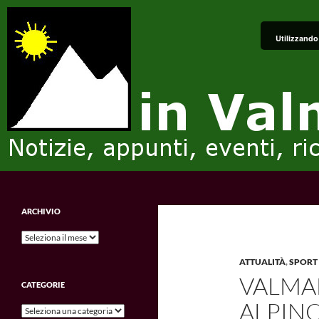
Vai
al
Utilizzando 
contenuto
Cerca
in Valmalenco
Notizie, appunti, eventi, ricordi e
ARCHIVIO
impressioni.
Archivio
ATTUALITÀ
,
SPORT
VALMA
CATEGORIE
ALPINO
Categorie