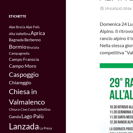
19 LUGLIO 2016
ETICHETTE
Domenica 24 Lugl
Alpe Bracia
Alpe Palù
Alpino. Il ritrovo
Aprica
Alta Valtellina
rancio alpino il
Bagnada
Berbenno
Nella stessa gio
Bormio
Bruciata
competitiva “Va
Campagneda
Campo Franscia
Campo Moro
Caspoggio
Chiareggio
Chiesa in
Valmalenco
Chiuro
Cino
Cosio Valtellino
Lago Palù
Ganda
Lanzada
La Presa