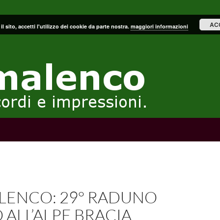
AC
il sito, accetti l'utilizzo dei cookie da parte nostra.
maggiori informazioni
LENCO: 29° RADUNO
 ALL’ALPE BRACIA