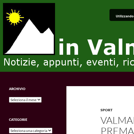
Vai
al
Utilizzando 
contenuto
Cerca
in Valmalenco
Notizie, appunti, eventi, ricordi e
ARCHIVIO
impressioni.
Archivio
SPORT
VALMA
CATEGORIE
PREMA
Categorie