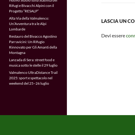
Nuovo Studio sulla Stabilità dei
Rifugi e Bivacchi Alpini con il
Progetto “RESALP”
Alta Via della Valmalenco:
LASCIA UN 
Un’Avventura tra le Alpi
Lombarde
Devi essere
con
Restauro del Bivacco Agostino
Parravicini: Un Rifugio
Rinnovato per Gli Amanti della
Montagna
Lanzada di Sera: street food e
musica sotto le stelle il 29 luglio
Valmalenco UltraDistance Trail
2025: sport e spettacolo nel
weekend del 25–26 luglio