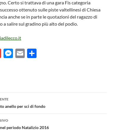
igno. Certo si trattava di una gara Fis categoria
l successo ottenuto sulle piste valtellinesi di Chiesa
ncia anche se in parte le quotazioni del ragazzo di
 a salire sul gradino più alto del podio.
iadilecco.it
G
M
E
C
m
es
m
o
ail
se
ail
n
n
di
g
vi
one
er
di
ENTE
o anello per sci di fondo
SIVO
 nel periodo Natalizio 2016