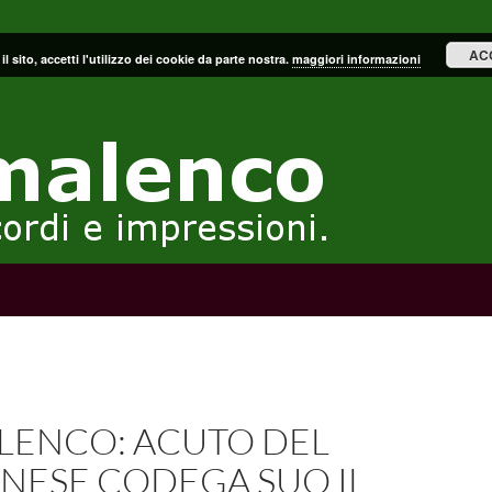
AC
il sito, accetti l'utilizzo dei cookie da parte nostra.
maggiori informazioni
LENCO: ACUTO DEL
NESE CODEGA SUO IL