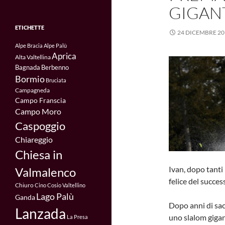
GIGAN
ETICHETTE
24 DICEMBRE 20
Alpe Bracia
Alpe Palù
Aprica
Alta Valtellina
Bagnada
Berbenno
Bormio
Bruciata
Campagneda
Campo Franscia
Campo Moro
Caspoggio
Chiareggio
Chiesa in
Ivan, dopo tanti 
Valmalenco
felice del succes
Chiuro
Cino
Cosio Valtellino
Lago Palù
Ganda
Dopo anni di sacri
Lanzada
uno slalom giga
La Presa