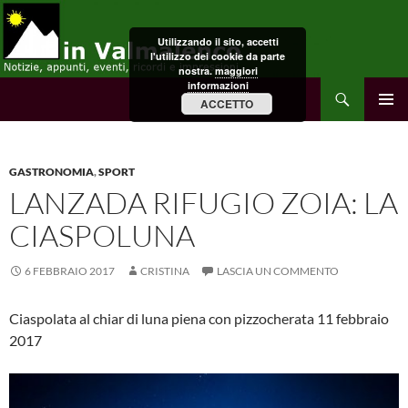
Vai
al
Utilizzando il sito, accetti
contenuto
l'utilizzo dei cookie da parte
nostra.
maggiori
informazioni
Cerca
in Valmalenco
ACCETTO
MENU
PRINCI
GASTRONOMIA
,
SPORT
LANZADA RIFUGIO ZOIA: LA
CIASPOLUNA
6 FEBBRAIO 2017
CRISTINA
LASCIA UN COMMENTO
Ciaspolata al chiar di luna piena con pizzocherata 11 febbraio
2017