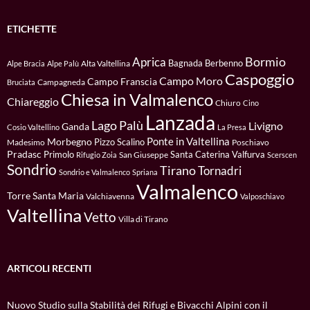
ETICHETTE
Bormio
Aprica
Bagnada
Berbenno
Alta Valtellina
Alpe Bracia
Alpe Palù
Caspoggio
Campo Moro
Campo Franscia
Campagneda
Bruciata
Chiesa in Valmalenco
Chiareggio
Chiuro
Cino
Lanzada
Lago Palù
Livigno
Ganda
Cosio Valtellino
La Presa
Ponte in Valtellina
Morbegno
Pizzo Scalino
Madesimo
Poschiavo
Pradasc
Primolo
Santa Caterina Valfurva
San Giuseppe
Rifugio Zoia
Scerscen
Sondrio
Tirano
Tornadri
Sondrio e Valmalenco
Spriana
Valmalenco
Torre Santa Maria
Valchiavenna
Valposchiavo
Valtellina
Vetto
Villa di Tirano
ARTICOLI RECENTI
Nuovo Studio sulla Stabilità dei Rifugi e Bivacchi Alpini con il