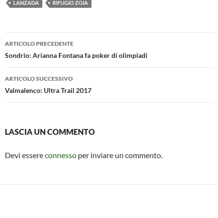
LANZADA
RIFUGIO ZOIA
b
s
n
di
o
A
g
vi
Navigazione
o
p
er
di
ARTICOLO PRECEDENTE
articolo
Sondrio: Arianna Fontana fa poker di olimpiadi
k
p
ARTICOLO SUCCESSIVO
Valmalenco: Ultra Trail 2017
LASCIA UN COMMENTO
Devi essere
connesso
per inviare un commento.