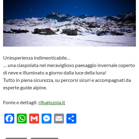
Un’esperienza indimenticabile…
… una ciaspolata nel meraviglioso paesaggio invernale coperto
di neve e illuminato a giorno dalla luce della luna!
Tutto in piena sicurezza, su percorsi sicuri e accompagnati da
esperte guide alpine.
Fonte e dettagli:
rifugiozoia.it
F
W
G
M
E
C
ac
h
m
es
m
o
e
at
ail
se
ail
n