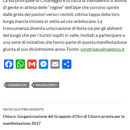
La via principale di Chiareggio e di tutta la Valmalenco si anima
di gente in attesa delle “regine” dell’alpe che corrono spinte
dalle grida dei pastori verso i recinti, ultima tappa della loro
lunga marcia iniziata in vetta ad ore antelucane. La
transumanza diventa un’occasione di festa sia per gli abitanti
del luogo che per i turisti ospiti in valle, invitati a partecipare a
una serie di iniziative che fanno parte di questa manifestazione
giunta al suo diciottesimo anno. Fonte:
sondrioevalmalenco.it
F
W
G
M
E
C
ac
h
m
es
m
o
e
at
ail
se
ail
n
CHIAREGGIO
VALMALENCO
b
s
n
di
o
A
g
vi
Navigazione
o
p
er
di
ARTICOLO PRECEDENTE
articolo
Chiuro: L’organizzazione del Grappolo d’Oro di Chiuro pronta per la
k
p
manifestazione 2017