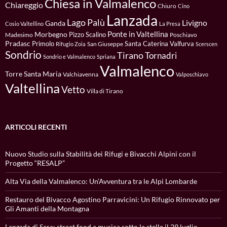
Chiesa in Valmalenco
Chiareggio
Chiuro
Cino
Lanzada
Lago Palù
Livigno
Ganda
Cosio Valtellino
La Presa
Ponte in Valtellina
Morbegno
Pizzo Scalino
Madesimo
Poschiavo
Pradasc
Primolo
Santa Caterina Valfurva
San Giuseppe
Rifugio Zoia
Scerscen
Sondrio
Tirano
Tornadri
Sondrio e Valmalenco
Spriana
Valmalenco
Torre Santa Maria
Valchiavenna
Valposchiavo
Valtellina
Vetto
Villa di Tirano
ARTICOLI RECENTI
Nuovo Studio sulla Stabilità dei Rifugi e Bivacchi Alpini con il
Progetto “RESALP”
Alta Via della Valmalenco: Un’Avventura tra le Alpi Lombarde
Restauro del Bivacco Agostino Parravicini: Un Rifugio Rinnovato per
Gli Amanti della Montagna
Lanzada di Sera: street food e musica sotto le stelle il 29 luglio