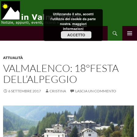
Vai
al
Utilizzando il sito, accetti
contenuto
l'utilizzo dei cookie da parte
nostra.
maggiori
informazioni
Cerca
in Valmalenco
ACCETTO
MENU
PRINCI
ATTUALITÀ
VALMALENCO: 18°FESTA
DELL’ALPEGGIO
6 SETTEMBRE 2017
CRISTINA
LASCIA UN COMMENTO