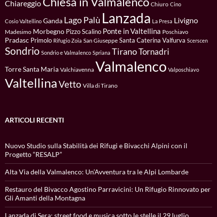
Chiesa in Valmalenco
Chiareggio
Chiuro
Cino
Lanzada
Lago Palù
Livigno
Ganda
Cosio Valtellino
La Presa
Ponte in Valtellina
Morbegno
Pizzo Scalino
Madesimo
Poschiavo
Pradasc
Primolo
Santa Caterina Valfurva
San Giuseppe
Rifugio Zoia
Scerscen
Sondrio
Tirano
Tornadri
Sondrio e Valmalenco
Spriana
Valmalenco
Torre Santa Maria
Valchiavenna
Valposchiavo
Valtellina
Vetto
Villa di Tirano
ARTICOLI RECENTI
Nuovo Studio sulla Stabilità dei Rifugi e Bivacchi Alpini con il
Progetto “RESALP”
Alta Via della Valmalenco: Un’Avventura tra le Alpi Lombarde
Restauro del Bivacco Agostino Parravicini: Un Rifugio Rinnovato per
Gli Amanti della Montagna
Lanzada di Sera: street food e musica sotto le stelle il 29 luglio