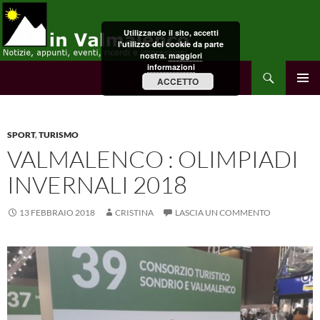
Vai
al
Utilizzando il sito, accetti
contenuto
l'utilizzo dei cookie da parte
nostra.
maggiori
informazioni
Cerca
in Valmalenco
ACCETTO
MENU
PRINCI
SPORT
,
TURISMO
VALMALENCO : OLIMPIADI
INVERNALI 2018
13 FEBBRAIO 2018
CRISTINA
LASCIA UN COMMENTO