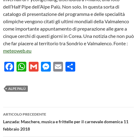
dell’Half Pipe dell’Alpe Palù. Non solo. In questa sorta di
catalogo di presentazione del programma e delle specialità
olimpiche vengono citati gli ultimi mondiali della Valmalenco
come importante appuntamento di preparazione alle gare a
cinque cerchi di questi giorni in Corea. Una notizia che non può
che far piacere al territorio tra Sondrio e Valmalenco. Fonte :
meteoweb.eu
F
W
G
M
E
C
ac
h
m
es
m
o
e
at
ail
se
ail
n
ALPE PALÙ
b
s
n
di
o
A
g
vi
Navigazione
o
p
er
di
ARTICOLO PRECEDENTE
articolo
Lanzada: Maschere, musica e frittelle per il carnevale domenica 11
k
p
febbraio 2018