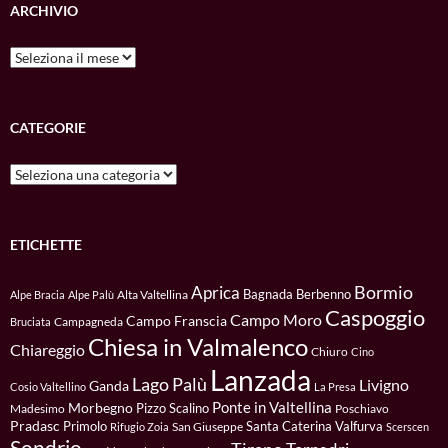
ARCHIVIO
Archivio
CATEGORIE
Categorie
ETICHETTE
Bormio
Aprica
Bagnada
Berbenno
Alta Valtellina
Alpe Bracia
Alpe Palù
Caspoggio
Campo Moro
Campo Franscia
Campagneda
Bruciata
Chiesa in Valmalenco
Chiareggio
Chiuro
Cino
Lanzada
Lago Palù
Livigno
Ganda
Cosio Valtellino
La Presa
Ponte in Valtellina
Morbegno
Pizzo Scalino
Madesimo
Poschiavo
Pradasc
Primolo
Santa Caterina Valfurva
San Giuseppe
Rifugio Zoia
Scerscen
Sondrio