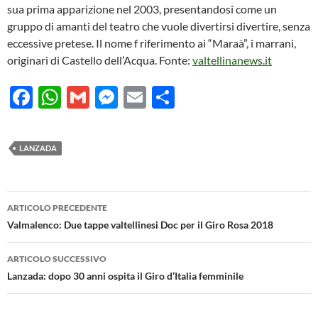
sua prima apparizione nel 2003, presentandosi come un
gruppo di amanti del teatro che vuole divertirsi divertire, senza
eccessive pretese. Il nome f riferimento ai “Maraà”, i marrani,
originari di Castello dell’Acqua. Fonte:
valtellinanews.it
F
W
G
M
E
C
ac
h
m
es
m
o
e
at
ail
se
ail
n
LANZADA
b
s
n
di
o
A
g
vi
Navigazione
o
p
er
di
ARTICOLO PRECEDENTE
articolo
Valmalenco: Due tappe valtellinesi Doc per il Giro Rosa 2018
k
p
ARTICOLO SUCCESSIVO
Lanzada: dopo 30 anni ospita il Giro d’Italia femminile