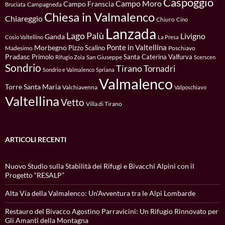
Caspoggio
Campo Moro
Campo Franscia
Campagneda
Bruciata
Chiesa in Valmalenco
Chiareggio
Chiuro
Cino
Lanzada
Lago Palù
Livigno
Ganda
Cosio Valtellino
La Presa
Ponte in Valtellina
Morbegno
Pizzo Scalino
Madesimo
Poschiavo
Pradasc
Primolo
Santa Caterina Valfurva
San Giuseppe
Rifugio Zoia
Scerscen
Sondrio
Tirano
Tornadri
Sondrio e Valmalenco
Spriana
Valmalenco
Torre Santa Maria
Valchiavenna
Valposchiavo
Valtellina
Vetto
Villa di Tirano
ARTICOLI RECENTI
Nuovo Studio sulla Stabilità dei Rifugi e Bivacchi Alpini con il
Progetto “RESALP”
Alta Via della Valmalenco: Un’Avventura tra le Alpi Lombarde
Restauro del Bivacco Agostino Parravicini: Un Rifugio Rinnovato per
Gli Amanti della Montagna