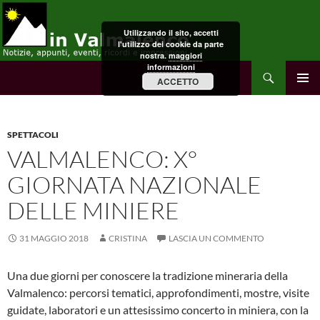
Vai
al
Utilizzando il sito, accetti
contenuto
l'utilizzo dei cookie da parte
nostra.
maggiori
informazioni
Cerca
in Valmalenco
ACCETTO
MENU
PRINCI
SPETTACOLI
VALMALENCO: X°
GIORNATA NAZIONALE
DELLE MINIERE
31 MAGGIO 2018
CRISTINA
LASCIA UN COMMENTO
Una due giorni per conoscere la tradizione mineraria della
Valmalenco: percorsi tematici, approfondimenti, mostre, visite
guidate, laboratori e un attesissimo concerto in miniera, con la