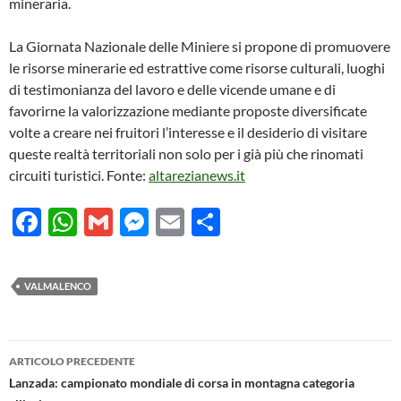
mineraria.
La Giornata Nazionale delle Miniere si propone di promuovere
le risorse minerarie ed estrattive come risorse culturali, luoghi
di testimonianza del lavoro e delle vicende umane e di
favorirne la valorizzazione mediante proposte diversificate
volte a creare nei fruitori l’interesse e il desiderio di visitare
queste realtà territoriali non solo per i già più che rinomati
circuiti turistici. Fonte:
altarezianews.it
F
W
G
M
E
C
ac
h
m
es
m
o
e
at
ail
se
ail
n
VALMALENCO
b
s
n
di
o
A
g
vi
Navigazione
o
p
er
di
ARTICOLO PRECEDENTE
articolo
Lanzada: campionato mondiale di corsa in montagna categoria
k
p