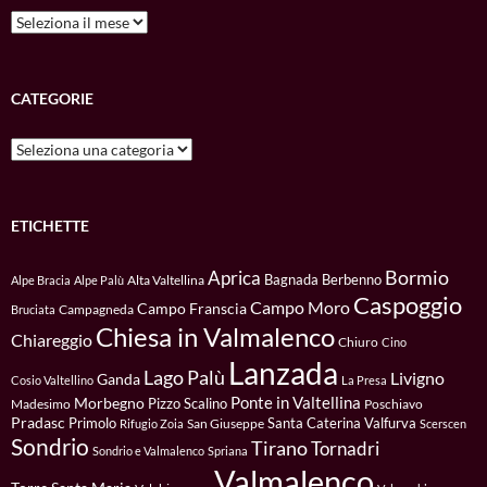
Archivio
CATEGORIE
Categorie
ETICHETTE
Bormio
Aprica
Bagnada
Berbenno
Alta Valtellina
Alpe Bracia
Alpe Palù
Caspoggio
Campo Moro
Campo Franscia
Campagneda
Bruciata
Chiesa in Valmalenco
Chiareggio
Chiuro
Cino
Lanzada
Lago Palù
Livigno
Ganda
Cosio Valtellino
La Presa
Ponte in Valtellina
Morbegno
Pizzo Scalino
Madesimo
Poschiavo
Pradasc
Primolo
Santa Caterina Valfurva
San Giuseppe
Rifugio Zoia
Scerscen
Sondrio
Tirano
Tornadri
Sondrio e Valmalenco
Spriana
Valmalenco