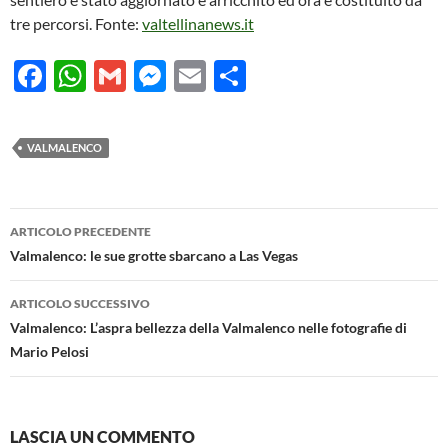
tre percorsi. Fonte:
valtellinanews.it
F
W
G
M
E
C
ac
h
m
es
m
o
e
at
ail
se
ail
n
VALMALENCO
b
s
n
di
o
A
g
vi
Navigazione
o
p
er
di
ARTICOLO PRECEDENTE
articolo
Valmalenco: le sue grotte sbarcano a Las Vegas
k
p
ARTICOLO SUCCESSIVO
Valmalenco: L’aspra bellezza della Valmalenco nelle fotografie di
Mario Pelosi
LASCIA UN COMMENTO