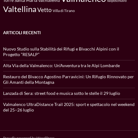
Torre Santa Maria
Valchiavenna
Valposchiavo
Valtellina
Vetto
Villa di Tirano
ARTICOLI RECENTI
Nuovo Studio sulla Stabilità dei Rifugi e Bivacchi Alpini con il
Progetto “RESALP”
Alta Via della Valmalenco: Un’Avventura tra le Alpi Lombarde
Restauro del Bivacco Agostino Parravicini: Un Rifugio Rinnovato per
Gli Amanti della Montagna
Lanzada di Sera: street food e musica sotto le stelle il 29 luglio
Valmalenco UltraDistance Trail 2025: sport e spettacolo nel weekend
del 25–26 luglio
Proudly powered by WordPress