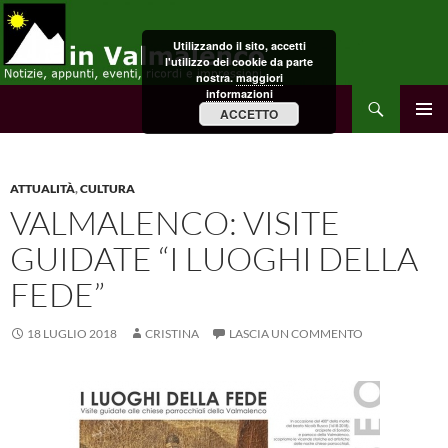
Vai
al
Utilizzando il sito, accetti
contenuto
l'utilizzo dei cookie da parte
nostra.
maggiori
informazioni
Cerca
in Valmalenco
ACCETTO
MENU
PRINCI
ATTUALITÀ
,
CULTURA
VALMALENCO: VISITE
GUIDATE “I LUOGHI DELLA
FEDE”
18 LUGLIO 2018
CRISTINA
LASCIA UN COMMENTO