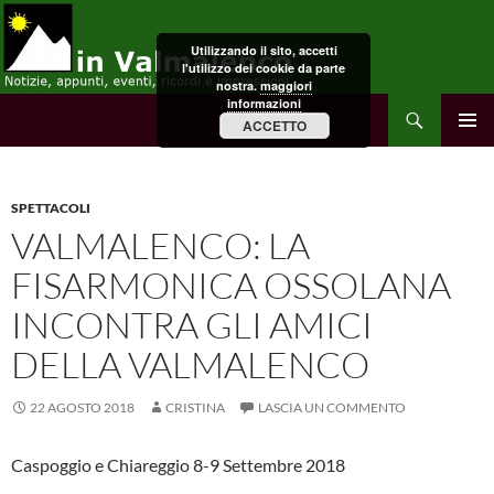
Vai
al
Utilizzando il sito, accetti
contenuto
l'utilizzo dei cookie da parte
nostra.
maggiori
informazioni
Cerca
in Valmalenco
ACCETTO
MENU
PRINCI
SPETTACOLI
VALMALENCO: LA
FISARMONICA OSSOLANA
INCONTRA GLI AMICI
DELLA VALMALENCO
22 AGOSTO 2018
CRISTINA
LASCIA UN COMMENTO
Caspoggio e Chiareggio 8-9 Settembre 2018