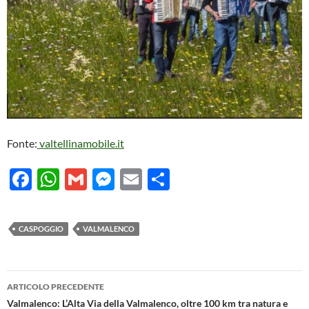
Fonte:
valtellinamobile.it
F
W
G
M
E
C
ac
h
m
es
m
o
e
at
ail
se
ail
n
CASPOGGIO
VALMALENCO
b
s
n
di
o
A
g
vi
Navigazione
o
p
er
di
ARTICOLO PRECEDENTE
articolo
Valmalenco: L’Alta Via della Valmalenco, oltre 100 km tra natura e