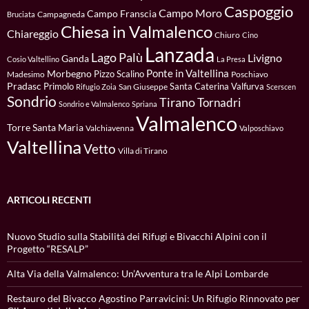
Caspoggio
Campo Moro
Campo Franscia
Campagneda
Bruciata
Chiesa in Valmalenco
Chiareggio
Chiuro
Cino
Lanzada
Lago Palù
Livigno
Ganda
Cosio Valtellino
La Presa
Ponte in Valtellina
Morbegno
Pizzo Scalino
Madesimo
Poschiavo
Pradasc
Primolo
Santa Caterina Valfurva
San Giuseppe
Rifugio Zoia
Scerscen
Sondrio
Tirano
Tornadri
Sondrio e Valmalenco
Spriana
Valmalenco
Torre Santa Maria
Valchiavenna
Valposchiavo
Valtellina
Vetto
Villa di Tirano
ARTICOLI RECENTI
Nuovo Studio sulla Stabilità dei Rifugi e Bivacchi Alpini con il
Progetto “RESALP”
Alta Via della Valmalenco: Un’Avventura tra le Alpi Lombarde
Restauro del Bivacco Agostino Parravicini: Un Rifugio Rinnovato per