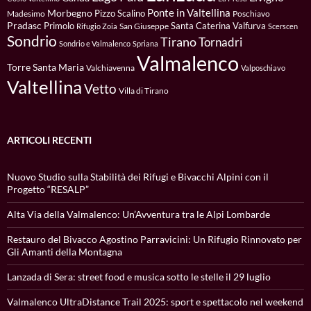
Ponte in Valtellina
Morbegno
Pizzo Scalino
Madesimo
Poschiavo
Pradasc
Primolo
Santa Caterina Valfurva
San Giuseppe
Rifugio Zoia
Scerscen
Sondrio
Tirano
Tornadri
Sondrio e Valmalenco
Spriana
Valmalenco
Torre Santa Maria
Valchiavenna
Valposchiavo
Valtellina
Vetto
Villa di Tirano
ARTICOLI RECENTI
Nuovo Studio sulla Stabilità dei Rifugi e Bivacchi Alpini con il
Progetto “RESALP”
Alta Via della Valmalenco: Un’Avventura tra le Alpi Lombarde
Restauro del Bivacco Agostino Parravicini: Un Rifugio Rinnovato per
Gli Amanti della Montagna
Lanzada di Sera: street food e musica sotto le stelle il 29 luglio
Valmalenco UltraDistance Trail 2025: sport e spettacolo nel weekend