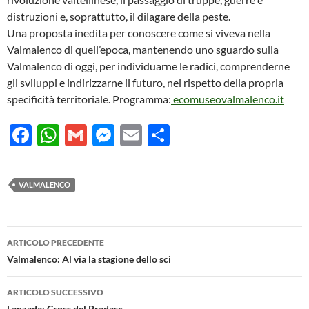
distruzioni e, soprattutto, il dilagare della peste.
Una proposta inedita per conoscere come si viveva nella
Valmalenco di quell’epoca, mantenendo uno sguardo sulla
Valmalenco di oggi, per individuarne le radici, comprenderne
gli sviluppi e indirizzarne il futuro, nel rispetto della propria
specificità territoriale. Programma:
ecomuseovalmalenco.it
F
W
G
M
E
C
ac
h
m
es
m
o
e
at
ail
se
ail
n
VALMALENCO
b
s
n
di
o
A
g
vi
Navigazione
o
p
er
di
ARTICOLO PRECEDENTE
articolo
Valmalenco: Al via la stagione dello sci
k
p
ARTICOLO SUCCESSIVO
Lanzada: Cross del Pradasc