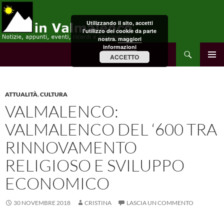
Vai
al
Utilizzando il sito, accetti
contenuto
l'utilizzo dei cookie da parte
nostra.
maggiori
informazioni
Cerca
in Valmalenco
ACCETTO
MENU
PRINCI
ATTUALITÀ
,
CULTURA
VALMALENCO:
VALMALENCO DEL ‘600 TRA
RINNOVAMENTO
RELIGIOSO E SVILUPPO
ECONOMICO
30 NOVEMBRE 2018
CRISTINA
LASCIA UN COMMENTO