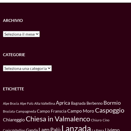
ARCHIVIO
Archivio
CATEGORIE
Categorie
ETICHETTE
Bormio
Aprica
Bagnada
Berbenno
Alta Valtellina
Alpe Bracia
Alpe Palù
Caspoggio
Campo Moro
Campo Franscia
Campagneda
Bruciata
Chiesa in Valmalenco
Chiareggio
Chiuro
Cino
Lanzada
Lago Palù
Livigno
Ganda
Cosio Valtellino
La Presa