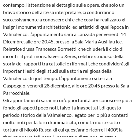
contempo, l’attenzione al dettaglio sulle opere, che solo un
bravo storico dell’arte sa interpretare, ci condurranno
successivamente a conoscere chi e che cosa ha realizzato gli
insigni monumenti architettonici ed artistici di quell’epoca in
Valmalenco. L’appuntamento sarà a Lanzada per venerdì 14
Dicembre, alle ore 20.45, presso la Sala Maria Ausiliatrice.
Relatrice dr.ssa Francesca Bormetti, che chiuderà il ciclo di
incontri il prof. mons. Saverio Xeres, celebre studioso della
storia dei rapporti tra cattolici e riformati, che condividerà gli
importanti esiti degli studi sulla storia religiosa della
Valmalenco di quel tempo. L’appuntamento si terrà a
Caspoggio, venerdì 28 dicembre, alle ore 20.45 presso la Sala
Parrocchiale.
Gli appuntamenti saranno un’opportunità per conoscere più a
fondo gli aspetti poco noti, talvolta inaspettati, di questo
periodo storico della Valmalenco, legato per lo più a contesti
molto noti per la loro drammaticità, come la morte sotto
tortura di Nicolò Rusca, di cui quest’anno ricorre il 400°, la
rivoluzione valtellinese, il passaggio di truppe, guerre e