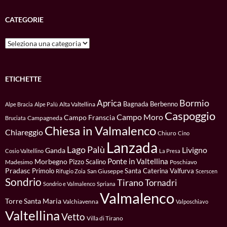
CATEGORIE
Categorie
ETICHETTE
Bormio
Aprica
Bagnada
Berbenno
Alta Valtellina
Alpe Bracia
Alpe Palù
Caspoggio
Campo Moro
Campo Franscia
Campagneda
Bruciata
Chiesa in Valmalenco
Chiareggio
Chiuro
Cino
Lanzada
Lago Palù
Livigno
Ganda
Cosio Valtellino
La Presa
Ponte in Valtellina
Morbegno
Pizzo Scalino
Madesimo
Poschiavo
Pradasc
Primolo
Santa Caterina Valfurva
San Giuseppe
Rifugio Zoia
Scerscen
Sondrio
Tirano
Tornadri
Sondrio e Valmalenco
Spriana
Valmalenco
Torre Santa Maria
Valchiavenna
Valposchiavo
Valtellina
Vetto
Villa di Tirano