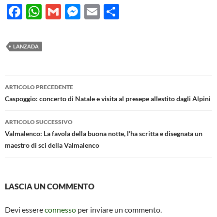
F
W
G
M
E
C
ac
h
m
es
m
o
e
at
ail
se
ail
n
LANZADA
b
s
n
di
o
A
g
vi
Navigazione
o
p
er
di
ARTICOLO PRECEDENTE
articolo
Caspoggio: concerto di Natale e visita al presepe allestito dagli Alpini
k
p
ARTICOLO SUCCESSIVO
Valmalenco: La favola della buona notte, l’ha scritta e disegnata un
maestro di sci della Valmalenco
LASCIA UN COMMENTO
Devi essere
connesso
per inviare un commento.