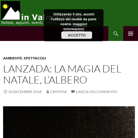
Vai
al
Utilizzando il sito, accetti
contenuto
l'utilizzo dei cookie da parte
nostra.
maggiori
informazioni
Cerca
in Valmalenco
ACCETTO
MENU
PRINCI
AMBIENTE
,
SPETTACOLI
LANZADA: LA MAGIA DEL
NATALE, L’ALBERO
20 DICEMBRE 2018
CRISTINA
LASCIA UN COMMENTO