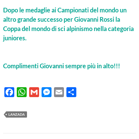
Dopo le medaglie ai Campionati del mondo un
altro grande successo per Giovanni Rossi la
Coppa del mondo di sci alpinismo nella categoria
juniores.
Complimenti Giovanni sempre più in alto!!!
F
W
G
M
E
C
ac
h
m
es
m
o
e
at
ail
se
ail
n
LANZADA
b
s
n
di
o
A
g
vi
Navigazione