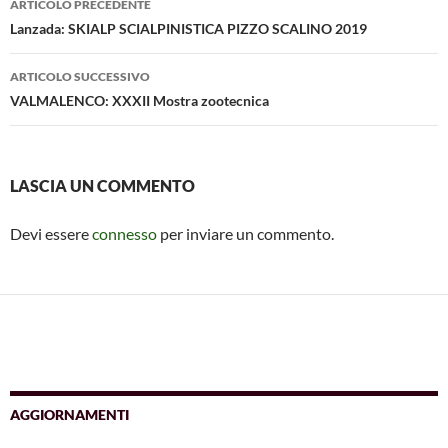
o
p
er
di
ARTICOLO PRECEDENTE
articolo
Lanzada: SKIALP SCIALPINISTICA PIZZO SCALINO 2019
k
p
ARTICOLO SUCCESSIVO
VALMALENCO: XXXII Mostra zootecnica
LASCIA UN COMMENTO
Devi essere
connesso
per inviare un commento.
AGGIORNAMENTI