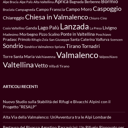
Bormio
Aprica
Bagnada
Berbenno
Alta Valtellina
Alpe Bracia
Alpe Palù
Caspoggio
Campo Moro
Campo Franscia
Campagneda
Bruciata
Chiesa in Valmalenco
Chiareggio
Chiuro
Cino
Lanzada
Lago Palù
Livigno
Ganda
Cosio Valtellino
La Presa
Ponte in Valtellina
Morbegno
Pizzo Scalino
Madesimo
Poschiavo
Pradasc
Primolo
Santa Caterina Valfurva
San Giuseppe
Rifugio Zoia
Scerscen
Sondrio
Tirano
Tornadri
Sondrio e Valmalenco
Spriana
Valmalenco
Torre Santa Maria
Valchiavenna
Valposchiavo
Valtellina
Vetto
Villa di Tirano
ARTICOLI RECENTI
Nuovo Studio sulla Stabilità dei Rifugi e Bivacchi Alpini con il
Progetto “RESALP”
Alta Via della Valmalenco: Un’Avventura tra le Alpi Lombarde
Restauro del Bivacco Agostino Parravicini: Un Rifugio Rinnovato per