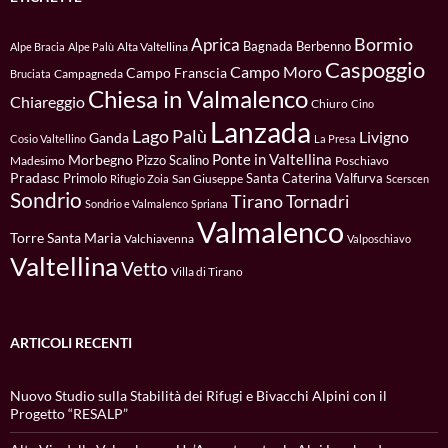
Bormio
Aprica
Bagnada
Berbenno
Alta Valtellina
Alpe Bracia
Alpe Palù
Caspoggio
Campo Moro
Campo Franscia
Campagneda
Bruciata
Chiesa in Valmalenco
Chiareggio
Chiuro
Cino
Lanzada
Lago Palù
Livigno
Ganda
Cosio Valtellino
La Presa
Ponte in Valtellina
Morbegno
Pizzo Scalino
Madesimo
Poschiavo
Pradasc
Primolo
Santa Caterina Valfurva
San Giuseppe
Rifugio Zoia
Scerscen
Sondrio
Tirano
Tornadri
Sondrio e Valmalenco
Spriana
Valmalenco
Torre Santa Maria
Valchiavenna
Valposchiavo
Valtellina
Vetto
Villa di Tirano
ARTICOLI RECENTI
Nuovo Studio sulla Stabilità dei Rifugi e Bivacchi Alpini con il
Progetto “RESALP”