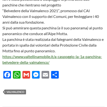
panchine che rientrano nel progetto
“Belvedere della Valmalenco 2021”, promosso dal CAI
Valmalenco con il supporto dei Comuni, per festeggiare i 40
anni dalla sua fondazione.
Si può ammirare questa panchina (e il suo panorama) al punto
panoramico che conduce all’Alpe Motta.
La panchina è stata realizzata dai falegnami della Valmalenco e
portata in spalla dai volontari della Protezione Civile dalla
Motta fino al punto panoramico.
https://www.valtellinamobile.it/a-caspoggio-la-1a-panchina-
belvedere-della-valmalenco/
F
W
G
M
E
C
ac
h
m
es
m
o
e
at
ail
se
ail
n
VALMALENCO
b
s
n
di
o
A
g
vi