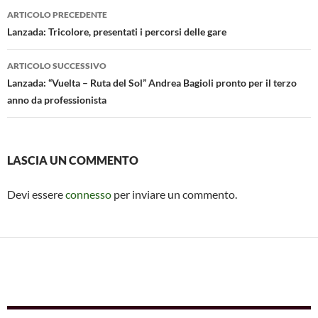
Navigazione
o
p
er
di
ARTICOLO PRECEDENTE
articolo
Lanzada: Tricolore, presentati i percorsi delle gare
k
p
ARTICOLO SUCCESSIVO
Lanzada: “Vuelta – Ruta del Sol” Andrea Bagioli pronto per il terzo
anno da professionista
LASCIA UN COMMENTO
Devi essere
connesso
per inviare un commento.