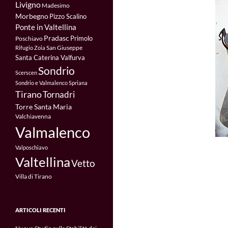
Livigno
Madesimo
Morbegno
Pizzo Scalino
Ponte in Valtellina
Pradasc
Primolo
Poschiavo
San Giuseppe
Rifugio Zoia
Santa Caterina Valfurva
Sondrio
Scerscen
Sondrio e Valmalenco
Spriana
Tirano
Tornadri
Torre Santa Maria
Valchiavenna
Valmalenco
Valposchiavo
Valtellina
Vetto
Villa di Tirano
ARTICOLI RECENTI