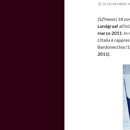
26 NOVEMBRE 2
(SZNews) 18 nov
Landgraaf
all’i
marzo 2011
. In
L’Italia è rapp
Bardonecchia (
2011)
.