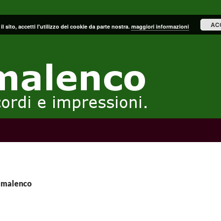
AC
il sito, accetti l'utilizzo dei cookie da parte nostra.
maggiori informazioni
almalenco