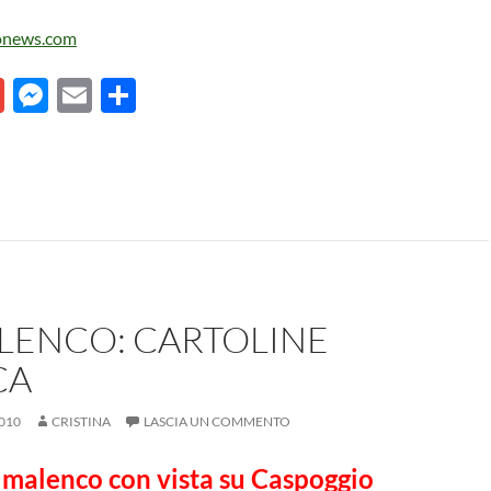
onews.com
G
M
E
C
m
es
m
o
ail
se
ail
n
n
di
g
vi
er
di
LENCO: CARTOLINE
CA
010
CRISTINA
LASCIA UN COMMENTO
lmalenco con vista su Caspoggio