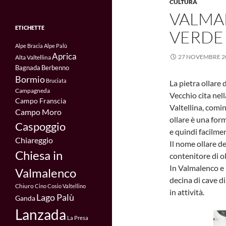
CULTURA
VALMAL
ETICHETTE
VERDE 
Alpe Bracia
Alpe Palù
Aprica
27 NOVEMBRE 2
Alta Valtellina
Bagnada
Berbenno
Bormio
Bruciata
La pietra ollare d
Campagneda
Vecchio cita nell
Campo Franscia
Valtellina, comi
Campo Moro
ollare è una for
Caspoggio
e quindi facilmen
Chiareggio
Il nome ollare der
Chiesa in
contenitore di ol
In Valmalenco e
Valmalenco
decina di cave d
Chiuro
Cino
Cosio Valtellino
in attività.
Lago Palù
Ganda
Lanzada
La Presa