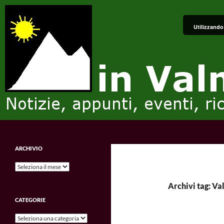
Vai
al
Utilizzando 
contenuto
Cerca
in Valmalenco
Notizie, appunti, eventi, ricordi e
ARCHIVIO
impressioni.
Archivio
Archivi tag: V
CATEGORIE
Categorie