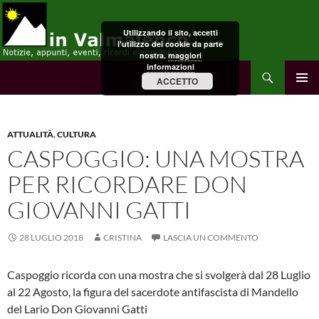
Vai
al
Utilizzando il sito, accetti
contenuto
l'utilizzo dei cookie da parte
nostra.
maggiori
informazioni
Cerca
in Valmalenco
ACCETTO
MENU
PRINCI
ATTUALITÀ
,
CULTURA
CASPOGGIO: UNA MOSTRA
PER RICORDARE DON
GIOVANNI GATTI
28 LUGLIO 2018
CRISTINA
LASCIA UN COMMENTO
Caspoggio ricorda con una mostra che si svolgerà dal 28 Luglio
al 22 Agosto, la figura del sacerdote antifascista di Mandello
del Lario Don Giovanni Gatti