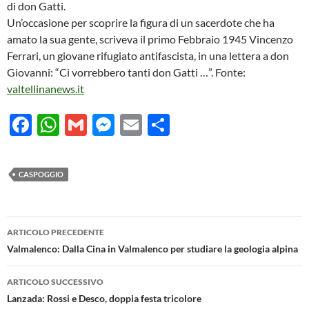
di don Gatti.
Un’occasione per scoprire la figura di un sacerdote che ha
amato la sua gente, scriveva il primo Febbraio 1945 Vincenzo
Ferrari, un giovane rifugiato antifascista, in una lettera a don
Giovanni: “Ci vorrebbero tanti don Gatti …”. Fonte:
valtellinanews.it
F
W
G
M
E
C
ac
h
m
es
m
o
e
at
ail
se
ail
n
CASPOGGIO
b
s
n
di
o
A
g
vi
Navigazione
o
p
er
di
ARTICOLO PRECEDENTE
articolo
Valmalenco: Dalla Cina in Valmalenco per studiare la geologia alpina
k
p
ARTICOLO SUCCESSIVO
Lanzada: Rossi e Desco, doppia festa tricolore