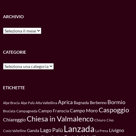
ARCHIVIO
Archivio
CATEGORIE
Categorie
ETICHETTE
Bormio
Aprica
Bagnada
Berbenno
Alta Valtellina
Alpe Bracia
Alpe Palù
Caspoggio
Campo Moro
Campo Franscia
Campagneda
Bruciata
Chiesa in Valmalenco
Chiareggio
Chiuro
Cino
Lanzada
Lago Palù
Livigno
Ganda
Cosio Valtellino
La Presa