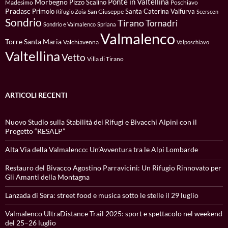
Ponte in Valtellina
Morbegno
Pizzo Scalino
Madesimo
Poschiavo
Pradasc
Primolo
Santa Caterina Valfurva
San Giuseppe
Rifugio Zoia
Scerscen
Sondrio
Tirano
Tornadri
Sondrio e Valmalenco
Spriana
Valmalenco
Torre Santa Maria
Valchiavenna
Valposchiavo
Valtellina
Vetto
Villa di Tirano
ARTICOLI RECENTI
Nuovo Studio sulla Stabilità dei Rifugi e Bivacchi Alpini con il
Progetto “RESALP”
Alta Via della Valmalenco: Un’Avventura tra le Alpi Lombarde
Restauro del Bivacco Agostino Parravicini: Un Rifugio Rinnovato per
Gli Amanti della Montagna
Lanzada di Sera: street food e musica sotto le stelle il 29 luglio
Valmalenco UltraDistance Trail 2025: sport e spettacolo nel weekend
del 25–26 luglio