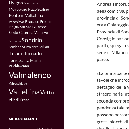
Livigno
Madesimo
Andrea Tintori, 
Morbegno
Pizzo Scalino
della comitiva, p
Ponte in Valtellina
provincia di Sond
Pradasc
Primolo
Poschiavo
era a Chiareggio,
San Giuseppe
Rifugio Zoia
Provincia di Son
Santa Caterina Valfurva
Consiglio naziona
Sondrio
Scerscen
parti», spiega l’
Sondrio e Valmalenco
Spriana
sede di Milano, c
Tirano
Tornadri
parco.
Torre Santa Maria
Valchiavenna
Valmalenco
«La prima parte 
tavole che introd
Valposchiavo
dettaglio, della 
Valtellina
Vetto
straordinaria in
Villa di Tirano
seconda comprend
pendenza tale pe
possono percorre
ARTICOLI RECENTI
grossi blocchi di
che illustrano l’