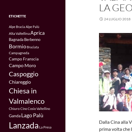
LA GEO
ETICHETTE
24 LUGLIO 2018
Alpe Bracia
Alpe Palù
Aprica
Alta Valtellina
Bagnada
Berbenno
Bormio
Bruciata
Campagneda
Campo Franscia
Campo Moro
Caspoggio
Chiareggio
Chiesa in
Valmalenco
Chiuro
Cino
Cosio Valtellino
Lago Palù
Ganda
Dalla Cina alla 
Lanzada
La Presa
prima volta che l