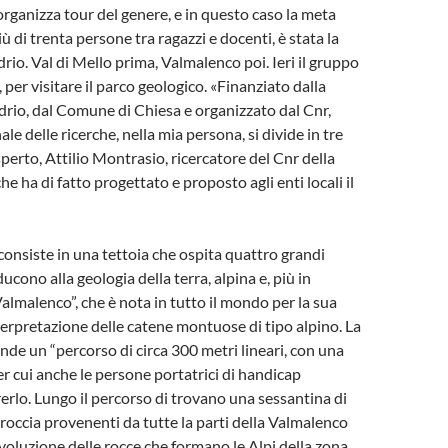
organizza tour del genere, e in questo caso la meta
iù di trenta persone tra ragazzi e docenti, è stata la
rio. Val di Mello prima, Valmalenco poi. Ieri il gruppo
 per visitare il parco geologico. «Finanziato dalla
drio, dal Comune di Chiesa e organizzato dal Cnr,
le delle ricerche, nella mia persona, si divide in tre
esperto, Attilio Montrasio, ricercatore del Cnr della
he ha di fatto progettato e proposto agli enti locali il
consiste in una tettoia che ospita quattro grandi
ucono alla geologia della terra, alpina e, più in
Valmalenco”, che è nota in tutto il mondo per la sua
terpretazione delle catene montuose di tipo alpino. La
e un “percorso di circa 300 metri lineari, con una
r cui anche le persone portatrici di handicap
rlo. Lungo il percorso di trovano una sessantina di
 roccia provenenti da tutte la parti della Valmalenco
evoluzione delle rocce che formano le Alpi della zona,