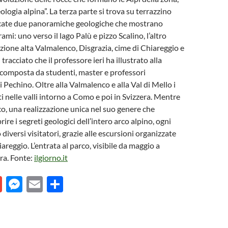
logia alpina”. La terza parte si trova su terrazzino
cate due panoramiche geologiche che mostrano
ami: uno verso il lago Palù e pizzo Scalino, l’altro
ezione alta Valmalenco, Disgrazia, cime di Chiareggio e
 tracciato che il professore ieri ha illustrato alla
 composta da studenti, master e professori
i Pechino. Oltre alla Valmalenco e alla Val di Mello i
i nelle valli intorno a Como e poi in Svizzera. Mentre
co, una realizzazione unica nel suo genere che
ire i segreti geologici dell’intero arco alpino, ogni
iversi visitatori, grazie alle escursioni organizzate
iareggio. L’entrata al parco, visibile da maggio a
ra. Fonte:
ilgiorno.it
G
M
E
C
m
es
m
o
ail
se
ail
n