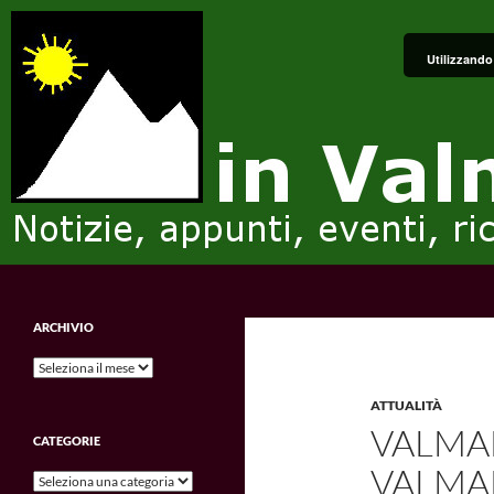
Vai
al
Utilizzando 
contenuto
Cerca
in Valmalenco
Notizie, appunti, eventi, ricordi e
ARCHIVIO
impressioni.
Archivio
ATTUALITÀ
VALMAL
CATEGORIE
VALMA
Categorie