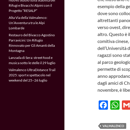
Nuovo Studio sulla Stabilità dei
Rifugi e Bivacchi Alpini con il
esempio della geo
Progetto “RESALP”
dove sono collo
Alta Via della Valmalenco:
altrettanti panor
Un’Avventura tra le Alpi
verso ovest, dir
Lombarde
altro. Questo è il
Restauro del Bivacco Agostino
Parravicini: Un Rifugio
comitiva cinese,
Rinnovato per Gli Amanti della
dell’Università d
Montagna
ragazzi sono stat
Lanzada di Sera: street food e
al parco geologi
musica sotto le stelle il 29 luglio
permette di scopr
Valmalenco UltraDistance Trail
2025: sport e spettacolo nel
anno approdano d
weekend del 25–26 luglio
dagli amici di Ch
novembre, è libe
F
W
ac
h
e
at
VALMALENCO