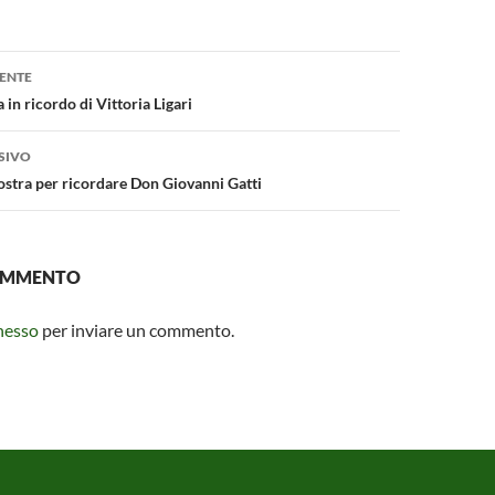
n
di
g
vi
one
er
di
ENTE
 in ricordo di Vittoria Ligari
SIVO
stra per ricordare Don Giovanni Gatti
COMMENTO
nesso
per inviare un commento.