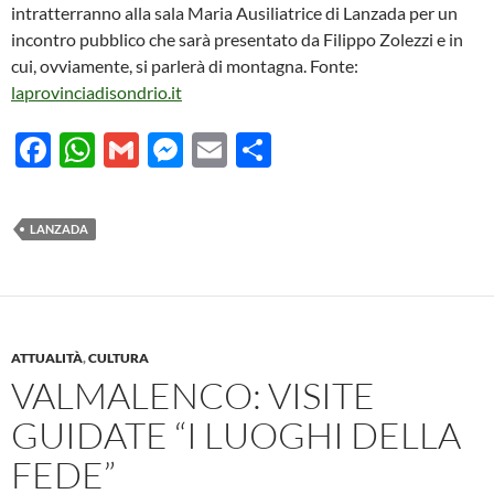
intratterranno alla sala Maria Ausiliatrice di Lanzada per un
incontro pubblico che sarà presentato da Filippo Zolezzi e in
cui, ovviamente, si parlerà di montagna. Fonte:
laprovinciadisondrio.it
F
W
G
M
E
C
ac
h
m
es
m
o
e
at
ail
se
ail
n
LANZADA
b
s
n
di
o
A
g
vi
o
p
er
di
k
p
ATTUALITÀ
,
CULTURA
VALMALENCO: VISITE
GUIDATE “I LUOGHI DELLA
FEDE”