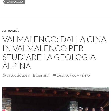
CASPOGGIO
b
s
n
di
o
A
g
vi
o
p
er
di
k
p
ATTUALITÀ
VALMALENCO: DALLA CINA
IN VALMALENCO PER
STUDIARE LA GEOLOGIA
ALPINA
24 LUGLIO 2018
CRISTINA
LASCIA UN COMMENTO