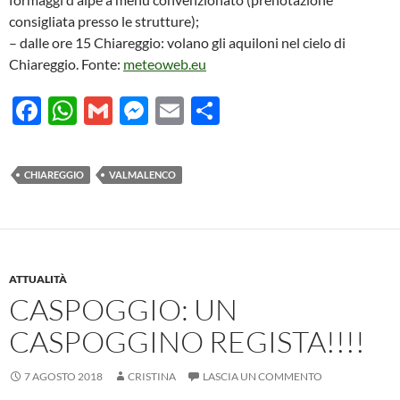
consigliata presso le strutture);
– dalle ore 15 Chiareggio: volano gli aquiloni nel cielo di
Chiareggio. Fonte:
meteoweb.eu
F
W
G
M
E
C
ac
h
m
es
m
o
e
at
ail
se
ail
n
CHIAREGGIO
VALMALENCO
b
s
n
di
o
A
g
vi
o
p
er
di
k
p
ATTUALITÀ
CASPOGGIO: UN
CASPOGGINO REGISTA!!!!
7 AGOSTO 2018
CRISTINA
LASCIA UN COMMENTO