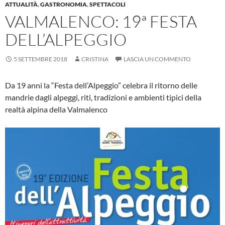
k
p
ATTUALITÀ
,
GASTRONOMIA
,
SPETTACOLI
VALMALENCO: 19ª FESTA
DELL’ALPEGGIO
5 SETTEMBRE 2018
CRISTINA
LASCIA UN COMMENTO
Da 19 anni la “Festa dell’Alpeggio” celebra il ritorno delle
mandrie dagli alpeggi, riti, tradizioni e ambienti tipici della
realtà alpina della Valmalenco