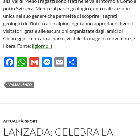
alla Val di Mello i ragazzi sono stati nelle valli intorno a Como e
poi in Svizzera. Mentre al parco geologico, una realizzazione
unica nel suo genere che permette di scoprire i segreti
geologici dell’intero arco alpino, ogni anno approdano diversi
visitatori, grazie alle escursioni organizzate dagli amici di
Chiareggio. L’entrata al parco, visibile da maggio a novembre, è
libera. Fonte:
ilgiorno.it
F
W
G
M
E
C
ac
h
m
es
m
o
e
at
ail
se
ail
n
VALMALENCO
b
s
n
di
o
A
g
vi
o
p
er
di
k
p
ATTUALITÀ
,
SPORT
LANZADA: CELEBRA LA