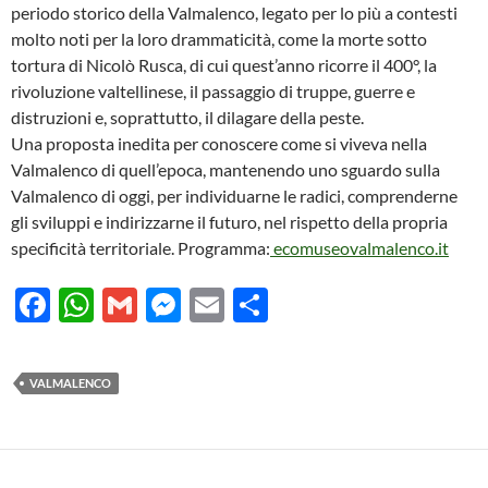
periodo storico della Valmalenco, legato per lo più a contesti
molto noti per la loro drammaticità, come la morte sotto
tortura di Nicolò Rusca, di cui quest’anno ricorre il 400°, la
rivoluzione valtellinese, il passaggio di truppe, guerre e
distruzioni e, soprattutto, il dilagare della peste.
Una proposta inedita per conoscere come si viveva nella
Valmalenco di quell’epoca, mantenendo uno sguardo sulla
Valmalenco di oggi, per individuarne le radici, comprenderne
gli sviluppi e indirizzarne il futuro, nel rispetto della propria
specificità territoriale. Programma:
ecomuseovalmalenco.it
F
W
G
M
E
C
ac
h
m
es
m
o
e
at
ail
se
ail
n
VALMALENCO
b
s
n
di
o
A
g
vi
o
p
er
di