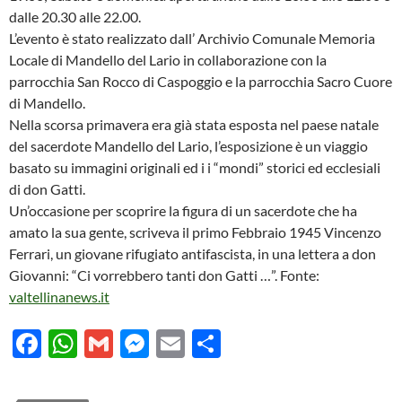
dalle 20.30 alle 22.00.
L’evento è stato realizzato dall’ Archivio Comunale Memoria
Locale di Mandello del Lario in collaborazione con la
parrocchia San Rocco di Caspoggio e la parrocchia Sacro Cuore
di Mandello.
Nella scorsa primavera era già stata esposta nel paese natale
del sacerdote Mandello del Lario, l’esposizione è un viaggio
basato su immagini originali ed i i “mondi” storici ed ecclesiali
di don Gatti.
Un’occasione per scoprire la figura di un sacerdote che ha
amato la sua gente, scriveva il primo Febbraio 1945 Vincenzo
Ferrari, un giovane rifugiato antifascista, in una lettera a don
Giovanni: “Ci vorrebbero tanti don Gatti …”. Fonte:
valtellinanews.it
F
W
G
M
E
C
ac
h
m
es
m
o
e
at
ail
se
ail
n