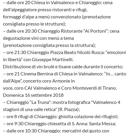
– dalle ore 20 Chiesa in Valmalenco e Chiareggio: cena
dell'alpeggiatore presso ristoranti e rifugi,
formaggi d'alpe a menù convenzionato (prenotazione
consigliata presso le strutture);
– dalle ore 20:30 Chiareggio Ristorante “Ai Portoni”: cena
degustazione vini con menù a tema
(prenotazione consigliata presso la struttura);
– ore 21:30 Chiareggio Piazza Beato Nicolò Rusca: “emozioni
in libertà” con Giuseppe Martinelli.
Distribuzione di vin brulè e tisane calde durante il concerto;
– ore 21 Cinema Bernina di Chiesa in Valmalenco: “In… canto
dall’Alpe”, concerto coro Armonie in
voce, coro CAI Valmalenco e Coro Monteverdi di Tirano.
Domenica 16 settembre 2018
– Chiareggio “La Truna": mostra fotografica "Valmalenco 4
stagioni di una valle retica" (R. Piazza);
– ore 8 rifugi di Chiareggio: ghiotta colazione dei rifugisti;
– ore 9:30 Chiareggio chiesetta di S. Anna: Santa Messa;
– dalle ore 10:30 Chiareggio: mercatini del gusto con