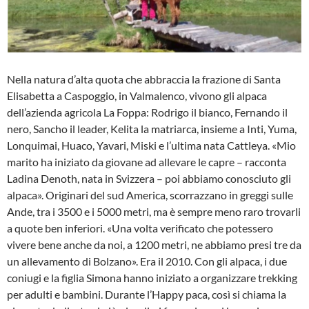
Nella natura d’alta quota che abbraccia la frazione di Santa
Elisabetta a Caspoggio, in Valmalenco, vivono gli alpaca
dell’azienda agricola La Foppa: Rodrigo il bianco, Fernando il
nero, Sancho il leader, Kelita la matriarca, insieme a Inti, Yuma,
Lonquimai, Huaco, Yavari, Miski e l’ultima nata Cattleya. «Mio
marito ha iniziato da giovane ad allevare le capre – racconta
Ladina Denoth, nata in Svizzera – poi abbiamo conosciuto gli
alpaca». Originari del sud America, scorrazzano in greggi sulle
Ande, tra i 3500 e i 5000 metri, ma è sempre meno raro trovarli
a quote ben inferiori. «Una volta verificato che potessero
vivere bene anche da noi, a 1200 metri, ne abbiamo presi tre da
un allevamento di Bolzano». Era il 2010. Con gli alpaca, i due
coniugi e la figlia Simona hanno iniziato a organizzare trekking
per adulti e bambini. Durante l’Happy paca, così si chiama la