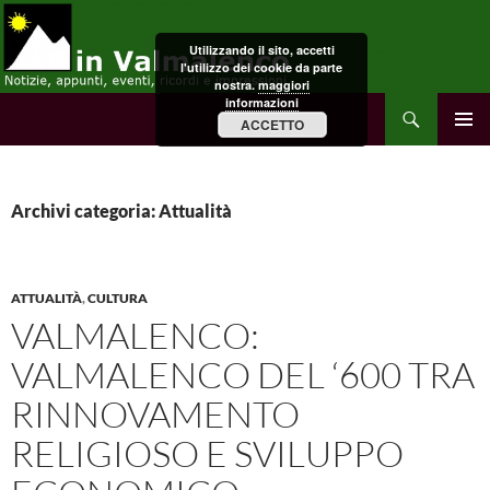
Vai
al
Utilizzando il sito, accetti
contenuto
l'utilizzo dei cookie da parte
nostra.
maggiori
informazioni
Cerca
in Valmalenco
ACCETTO
MENU
PRINCI
Archivi categoria: Attualità
ATTUALITÀ
,
CULTURA
VALMALENCO:
VALMALENCO DEL ‘600 TRA
RINNOVAMENTO
RELIGIOSO E SVILUPPO