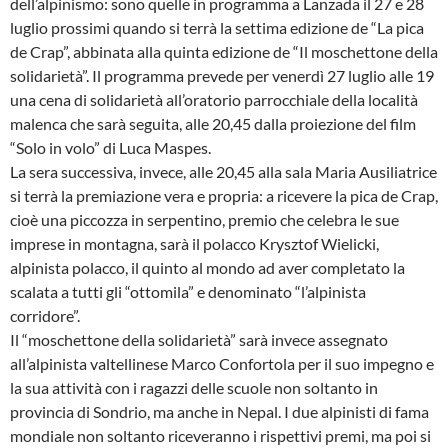
dell’alpinismo: sono quelle in programma a Lanzada il 27 e 28
luglio prossimi quando si terrà la settima edizione de “La pica
de Crap”, abbinata alla quinta edizione de “Il moschettone della
solidarietà”. Il programma prevede per venerdì 27 luglio alle 19
una cena di solidarietà all’oratorio parrocchiale della località
malenca che sarà seguita, alle 20,45 dalla proiezione del film
“Solo in volo” di Luca Maspes.
La sera successiva, invece, alle 20,45 alla sala Maria Ausiliatrice
si terrà la premiazione vera e propria: a ricevere la pica de Crap,
cioè una piccozza in serpentino, premio che celebra le sue
imprese in montagna, sarà il polacco Krysztof Wielicki,
alpinista polacco, il quinto al mondo ad aver completato la
scalata a tutti gli “ottomila” e denominato “l’alpinista
corridore”.
Il “moschettone della solidarietà” sarà invece assegnato
all’alpinista valtellinese Marco Confortola per il suo impegno e
la sua attività con i ragazzi delle scuole non soltanto in
provincia di Sondrio, ma anche in Nepal. I due alpinisti di fama
mondiale non soltanto riceveranno i rispettivi premi, ma poi si