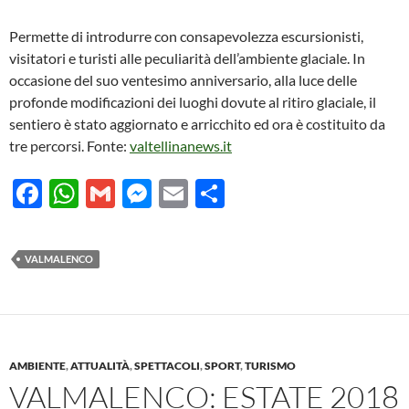
Permette di introdurre con consapevolezza escursionisti,
visitatori e turisti alle peculiarità dell’ambiente glaciale. In
occasione del suo ventesimo anniversario, alla luce delle
profonde modificazioni dei luoghi dovute al ritiro glaciale, il
sentiero è stato aggiornato e arricchito ed ora è costituito da
tre percorsi. Fonte:
valtellinanews.it
F
W
G
M
E
C
ac
h
m
es
m
o
e
at
ail
se
ail
n
VALMALENCO
b
s
n
di
o
A
g
vi
o
p
er
di
k
p
AMBIENTE
,
ATTUALITÀ
,
SPETTACOLI
,
SPORT
,
TURISMO
VALMALENCO: ESTATE 2018