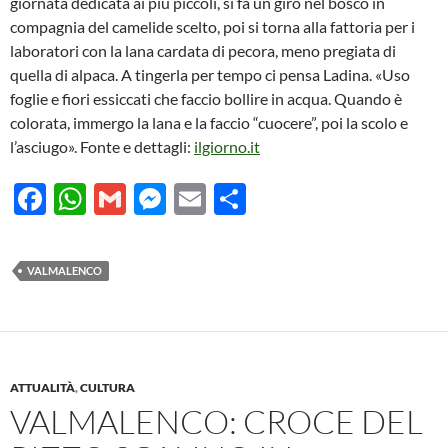
giornata dedicata ai più piccoli, si fa un giro nel bosco in
compagnia del camelide scelto, poi si torna alla fattoria per i
laboratori con la lana cardata di pecora, meno pregiata di
quella di alpaca. A tingerla per tempo ci pensa Ladina. «Uso
foglie e fiori essiccati che faccio bollire in acqua. Quando è
colorata, immergo la lana e la faccio “cuocere”, poi la scolo e
l’asciugo». Fonte e dettagli:
ilgiorno.it
F
W
G
M
E
C
ac
h
m
es
m
o
e
at
ail
se
ail
n
VALMALENCO
b
s
n
di
o
A
g
vi
o
p
er
di
k
p
ATTUALITÀ
,
CULTURA
VALMALENCO: CROCE DEL