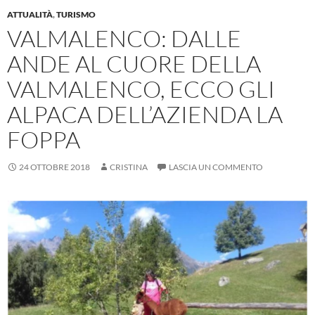
k
p
ATTUALITÀ
,
TURISMO
VALMALENCO: DALLE
ANDE AL CUORE DELLA
VALMALENCO, ECCO GLI
ALPACA DELL’AZIENDA LA
FOPPA
24 OTTOBRE 2018
CRISTINA
LASCIA UN COMMENTO