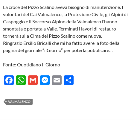
La croce del Pizzo Scalino aveva bisogno di manutenzione. I
volontari del Cai Valmalenco, la Protezione Civile, gli Alpini di
Caspoggio e il Soccorso Alpino della Valmalenco l’hanno
smontata e portata a Valle. Terminati i lavori di restauro
tornerà sulla Cima del Pizzo Scalino come nuova.
Ringrazio Ersilio Bricalli che mi ha fatto avere la foto della
pagina del giornale “ilGiorno” per poterla pubblicare…
Fonte: Quotidiano Il Giorno
F
W
G
M
E
C
ac
h
m
es
m
o
e
at
ail
se
ail
n
VALMALENCO
b
s
n
di
o
A
g
vi
o
p
er
di